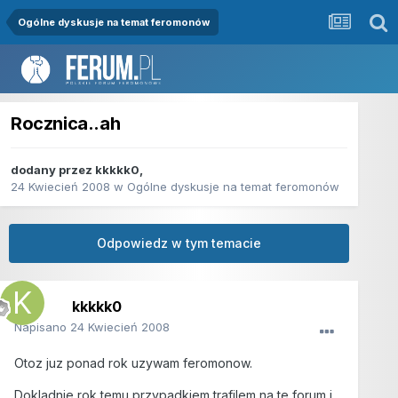
Ogólne dyskusje na temat feromonów
Rocznica..ah
dodany przez
kkkkk0
,
24 Kwiecień 2008
w
Ogólne dyskusje na temat feromonów
Odpowiedz w tym temacie
kkkkk0
Napisano
24 Kwiecień 2008
Otoz juz ponad rok uzywam feromonow.
Dokladnie rok temu przypadkiem trafilem na te forum i