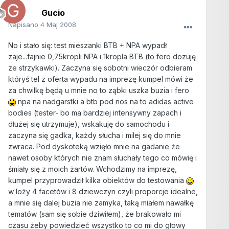
Gucio
Napisano
4 Maj 2008
No i stało się: test mieszanki BTB + NPA wypadł
zaje...fajnie 0,75kropli NPA i 1kropla BTB (to fero dozuję
ze strzykawki). Zaczyna się sobotni wieczór odbieram
któryś tel z oferta wypadu na imprezę kumpel mówi że
za chwilkę będą u mnie no to ząbki uszka buzia i fero
npa na nadgarstki a btb pod nos na to adidas active
bodies (tester- bo ma bardziej intensywny zapach i
dłużej się utrzymuje), wskakuję do samochodu i
zaczyna się gadka, każdy słucha i milej się do mnie
zwraca. Pod dyskoteką wzięło mnie na gadanie że
nawet osoby których nie znam słuchały tego co mówię i
śmiały się z moich żartów. Wchodzimy na imprezę,
kumpel przyprowadził kilka obiektów do testowania
w loży 4 facetów i 8 dziewczyn czyli proporcje idealne,
a mnie się dalej buzia nie zamyka, taką miałem nawałkę
tematów (sam się sobie dziwiłem), że brakowało mi
czasu żeby powiedzieć wszystko to co mi do głowy