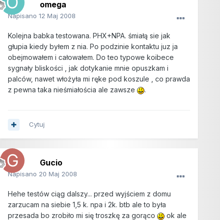
omega
Napisano
12 Maj 2008
Kolejna babka testowana. PHX+NPA. śmiałą sie jak
głupia kiedy byłem z nia. Po podzinie kontaktu juz ja
obejmowałem i całowałem. Do teo typowe koibece
sygnały bliskości , jak dotykanie mnie opuszkam i
palców, nawet włożyła mi ręke pod koszule , co prawda
z pewna taka nieśmiałościa ale zawsze
.
Cytuj
Gucio
Napisano
20 Maj 2008
Hehe testów ciąg dalszy... przed wyjściem z domu
zarzucam na siebie 1,5 k. npa i 2k. btb ale to była
przesada bo zrobiło mi się troszkę za gorąco
ok ale