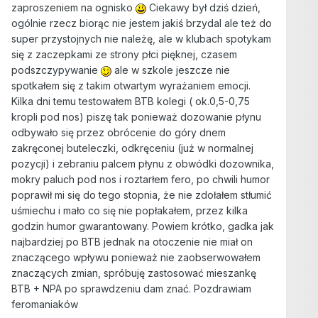
zaproszeniem na ognisko
Ciekawy był dziś dzień,
ogólnie rzecz biorąc nie jestem jakiś brzydal ale też do
super przystojnych nie należę, ale w klubach spotykam
się z zaczepkami ze strony płci pięknej, czasem
podszczypywanie
ale w szkole jeszcze nie
spotkałem się z takim otwartym wyrażaniem emocji.
Kilka dni temu testowałem BTB kolegi ( ok.0,5-0,75
kropli pod nos) piszę tak ponieważ dozowanie płynu
odbywało się przez obrócenie do góry dnem
zakręconej buteleczki, odkręceniu (już w normalnej
pozycji) i zebraniu palcem płynu z obwódki dozownika,
mokry paluch pod nos i roztarłem fero, po chwili humor
poprawił mi się do tego stopnia, że nie zdołałem stłumić
uśmiechu i mało co się nie popłakałem, przez kilka
godzin humor gwarantowany. Powiem krótko, gadka jak
najbardziej po BTB jednak na otoczenie nie miał on
znaczącego wpływu ponieważ nie zaobserwowałem
znaczących zmian, spróbuję zastosować mieszankę
BTB + NPA po sprawdzeniu dam znać. Pozdrawiam
feromaniaków