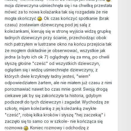
moja dziewczyna uśmiechnęła się i na chwilkę przestała
mówić za to nowa kolażanka tak się rozgadała że nie
mogła skończyć
. Ok czas kończyć spotkanie (brak
czasu) zostawiam dziewczynę pod jej salą z
koleżankami, kieruję się w stronę wyjścia widzę grupkę
ładnych dziewczyn przy ścianie, przechodząc obok
nich patrzyłem w lustrzane okno na końcu przejścia tak
że mogłem dokładnie je obserwować, wszystkie jak
jedna (a było ich ok 7) oglądnęły się za mną, po chwili
słyszę głośne "cześć" od wszystkich dziewczyn,
oglądam się i widzę uśmiechnięte dziewczyny, z
których dwie krzyknęły ładny jesteś, "wiem"
odpowiedziałem żartem, ale nie miałem już czasu z nimi
porozmawiać nawet bo czas mnie gonił. Swoją drogą
ciekawe jak by się zakończyła ta historia, gdybym
podszedł do tych dziewczyn i zagadał. Wychodzę ze
szkoły, mijam koleżankę z jej koleżanką zwykłe
"cześć", robię kilka kroków i słyszę "hej zaczekaj" i
zaczęło się to samo co w szkole- nie kończąca się
rozmowa
. Koniec rozmowy i odchodzę z