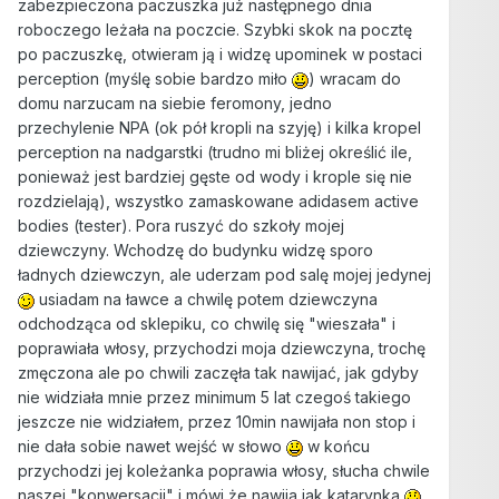
zabezpieczona paczuszka już następnego dnia
roboczego leżała na poczcie. Szybki skok na pocztę
po paczuszkę, otwieram ją i widzę upominek w postaci
perception (myślę sobie bardzo miło
) wracam do
domu narzucam na siebie feromony, jedno
przechylenie NPA (ok pół kropli na szyję) i kilka kropel
perception na nadgarstki (trudno mi bliżej określić ile,
ponieważ jest bardziej gęste od wody i krople się nie
rozdzielają), wszystko zamaskowane adidasem active
bodies (tester). Pora ruszyć do szkoły mojej
dziewczyny. Wchodzę do budynku widzę sporo
ładnych dziewczyn, ale uderzam pod salę mojej jedynej
usiadam na ławce a chwilę potem dziewczyna
odchodząca od sklepiku, co chwilę się "wieszała" i
poprawiała włosy, przychodzi moja dziewczyna, trochę
zmęczona ale po chwili zaczęła tak nawijać, jak gdyby
nie widziała mnie przez minimum 5 lat czegoś takiego
jeszcze nie widziałem, przez 10min nawijała non stop i
nie dała sobie nawet wejść w słowo
w końcu
przychodzi jej koleżanka poprawia włosy, słucha chwile
naszej "konwersacji" i mówi że nawija jak katarynka