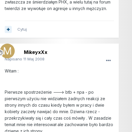
zwłaszcza ze śmierdziałęm PHX, a wielu tutaj na forum
twierdzi ze wywołuje on agresje u innych męzczyzn.
Cytuj
MikeyxXx
Napisano
11 Maj 2008
Witam :
Pierwsze spostrzeżenie ---> btb + npa - po
pierwszym użyciu nie widziałem żadnych reakcji ze
strony innych do czasu kiedy byłem w pracy i dwie
kobiety zaczeły nawijać do mnie. Dziwna rzecz -
przekrzykiwały się i cały czas coś mówiły . W zasadzie
temat mnie nie interesował ale zachowanie było bardzo
dziwne z ich strony.