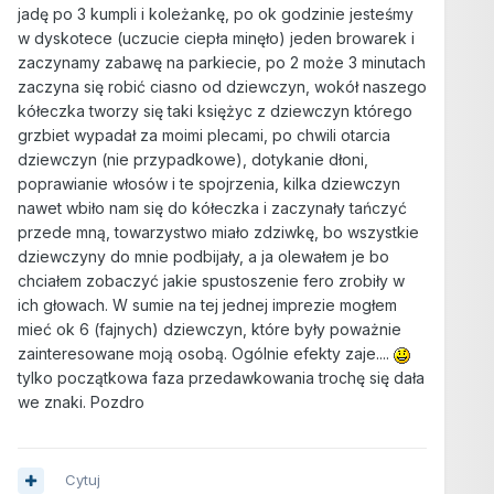
jadę po 3 kumpli i koleżankę, po ok godzinie jesteśmy
w dyskotece (uczucie ciepła minęło) jeden browarek i
zaczynamy zabawę na parkiecie, po 2 może 3 minutach
zaczyna się robić ciasno od dziewczyn, wokół naszego
kółeczka tworzy się taki księżyc z dziewczyn którego
grzbiet wypadał za moimi plecami, po chwili otarcia
dziewczyn (nie przypadkowe), dotykanie dłoni,
poprawianie włosów i te spojrzenia, kilka dziewczyn
nawet wbiło nam się do kółeczka i zaczynały tańczyć
przede mną, towarzystwo miało zdziwkę, bo wszystkie
dziewczyny do mnie podbijały, a ja olewałem je bo
chciałem zobaczyć jakie spustoszenie fero zrobiły w
ich głowach. W sumie na tej jednej imprezie mogłem
mieć ok 6 (fajnych) dziewczyn, które były poważnie
zainteresowane moją osobą. Ogólnie efekty zaje....
tylko początkowa faza przedawkowania trochę się dała
we znaki. Pozdro
Cytuj