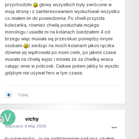
przychodziło
głowy wszystkich były zwrócone w
moją stronę i z zainteresowaniem wysłuchiwali wszystko
co miałem im do powiedzenia. Po chwili przyszła
koleżanka, również chwilę posłuchała mojego
monologu i usiadła mi na kolanach (siedziałem 4 od
brzegu więc musiała się przeciskać pomiędzy innymi
osobami
) siedząc na moich kolanach jakoś rączka
dziwnie jej wędrowała po moim ciele, po jakimś czasie
musiała na chwilę wyjść i mówiła że za chwilkę wraca
całując mnie w policzek. Ciekaw jestem jakby to wyszło
gdybym nie używał fero w tym czasie.
Cytuj
vichy
Napisano
4 Maj 2008
to superancko... ja sie zadstanawiam nad npa. użyłem