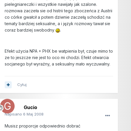
pielegniareczki i wszystkie nawijały jak szalone.
rozmowa zaczeła sie od histrii tego zboczeńca z Austrii
co córke gwałcił a potem dziwnie zaczełą schodizć na
tematy bardziej seksualne, a i język rozmowy tawał sie
coraz bardziej swobodny
.
Efekt użycia NPA + PHX be watpienia był, czuje mimo to
ze to jeszcze nie jest to oco mi chodzi. Efekt otwarcia
socjanego był wyraźny, a seksualny mało wyczuwalny.
Cytuj
Gucio
Napisano
6 Maj 2008
Musisz proporcje odpowiednio dobrać