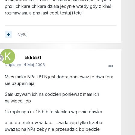
phx i chikare chikara działa jedynie wtedy gdy z kimś
rozmawiam. a phx jast cool. testuj i tetuj!
Cytuj
kkkkk0
Napisano
4 Maj 2008
Mieszanka NPa i BTB jest dobra poniewaz te dwa fera
sie uzupelniaja.
Sam uzywam ich na codzien poniewaz mam ich
najwiecej ;dp
1 kropla npa i z 1.5 btb to stabilna wg mnie dawka
a co do efektow widac.........widac;dp tylko trzeba
uwazac na NPa zeby nie przesadzic bo bedzie