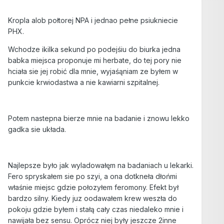
Kropla alob połtorej NPA i jednao pełne psiukniecie
PHX.
Wchodze ikilka sekund po podejśiu do biurka jedna
babka miejsca proponuje mi herbate, do tej pory nie
hciała sie jej robić dla mnie, wyjaśąniam ze byłem w
punkcie krwiodastwa a nie kawiarni szpitalnej.
Potem nastepna bierze mnie na badanie i znowu lekko
gadka sie układa.
Najlepsze było jak wyladowałęm na badaniach u lekarki.
Fero spryskałem sie po szyi, a ona dotkneła dłońmi
właśnie miejsc gdzie połozyłem feromony. Efekt był
bardzo silny. Kiedy juz oodawałem krew weszła do
pokoju gdzie byłem i stałą cały czas niedaleko mnie i
nawijała bez sensu. Oprócz niej były jeszcze 2inne