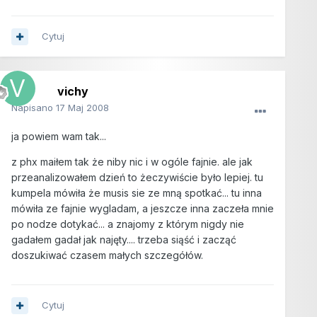
Cytuj
vichy
Napisano
17 Maj 2008
ja powiem wam tak...
z phx maiłem tak że niby nic i w ogóle fajnie. ale jak
przeanalizowałem dzień to żeczywiście było lepiej. tu
kumpela mówiła że musis sie ze mną spotkać... tu inna
mówiła ze fajnie wygladam, a jeszcze inna zaczeła mnie
po nodze dotykać... a znajomy z którym nigdy nie
gadałem gadał jak najęty.... trzeba siąść i zacząć
doszukiwać czasem małych szczegółów.
Cytuj