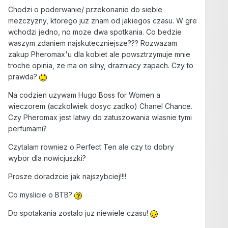
Chodzi o poderwanie/ przekonanie do siebie
mezczyzny, ktorego juz znam od jakiegos czasu. W gre
wchodzi jedno, no moze dwa spotkania. Co bedzie
waszym zdaniem najskuteczniejsze??? Rozwazam
zakup Pheromax'u dla kobiet ale powsztrzymuje mnie
troche opinia, ze ma on silny, drazniacy zapach. Czy to
prawda?
Na codzien uzywam Hugo Boss for Women a
wieczorem (aczkolwiek dosyc zadko) Chanel Chance.
Czy Pheromax jest latwy do zatuszowania wlasnie tymi
perfumami?
Czytalam rowniez o Perfect Ten ale czy to dobry
wybor dla nowicjuszki?
Prosze doradzcie jak najszybciej!!!!
Co myslicie o BTB?
Do spotakania zostalo juz niewiele czasu!