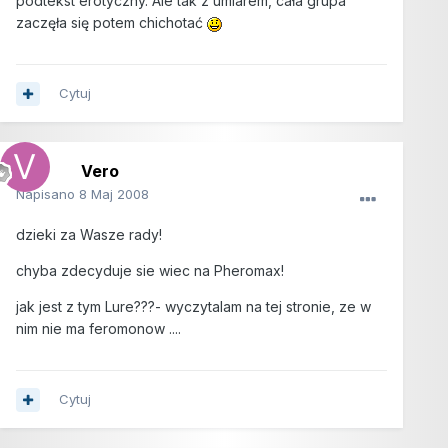
podtekst erotyczny. Ale tak z umiarem, cała grupa
zaczęła się potem chichotać
Cytuj
Vero
Napisano
8 Maj 2008
dzieki za Wasze rady!
chyba zdecyduje sie wiec na Pheromax!
jak jest z tym Lure???- wyczytalam na tej stronie, ze w
nim nie ma feromonow ....
Cytuj