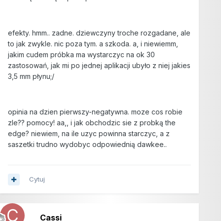
efekty. hmm.. zadne. dziewczyny troche rozgadane, ale
to jak zwykle. nic poza tym. a szkoda. a, i niewiemm,
jakim cudem próbka ma wystarczyc na ok 30
zastosowań, jak mi po jednej aplikacji ubyło z niej jakies
3,5 mm płynu;/
opinia na dzien pierwszy-negatywna. moze cos robie
zle?? pomocy! aa,, i jak obchodzic sie z probką the
edge? niewiem, na ile uzyc powinna starczyc, a z
saszetki trudno wydobyc odpowiednią dawkee..
Cytuj
Cassi