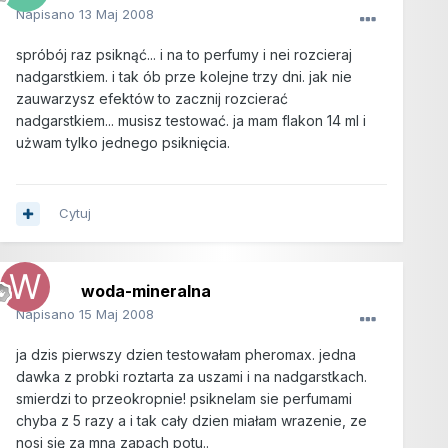
Napisano
13 Maj 2008
spróbój raz psiknąć... i na to perfumy i nei rozcieraj
nadgarstkiem. i tak ób prze kolejne trzy dni. jak nie
zauwarzysz efektów to zacznij rozcierać
nadgarstkiem... musisz testować. ja mam flakon 14 ml i
użwam tylko jednego psiknięcia.
Cytuj
woda-mineralna
Napisano
15 Maj 2008
ja dzis pierwszy dzien testowałam pheromax. jedna
dawka z probki roztarta za uszami i na nadgarstkach.
smierdzi to przeokropnie! psiknelam sie perfumami
chyba z 5 razy a i tak cały dzien miałam wrazenie, ze
nosi się za mną zapach potu..