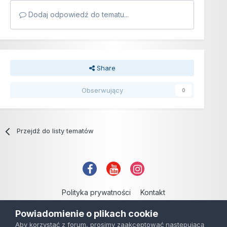
Dodaj odpowiedź do tematu...
Share
Obserwujący
0
Przejdź do listy tematów
Polityka prywatności
Kontakt
Copyright © 2006-2021
Powiadomienie o plikach cookie
Powered by Invision Community
Aby korzystać z forum, prosimy zaakceptować następującą