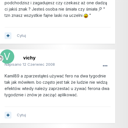
podchodzisz i zagadujesz czy czekasz aż one dadzą
ci jakiś znak ? Jesteś osoba nie śmiała czy śmiała ;P "
tzn znasz wszystkie fajne laski na uczelni
"
Cytuj
vichy
Napisano
12 Czerwiec 2008
Kamil89 a zparzestąłeś używać fero na dwa tygodnie
tak jak mówiłem. bo często jest tak że ludzie nie widzą
efektów. wtedy należy zaprzestać u zywać ferona dwa
tygodznie i znów je zacząć aplikować.
Cytuj