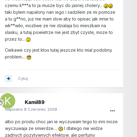
czemu k***a to ja musze byc do jasnej cholery...
taki bylem napalony nan iego i sadzilem ze mi pomoze
a tu g**no, juz nie mam slow aby to opisac jak mnie to
wk**wilo, mozliwe ze nie dzialaja bo mieszkam na
slasku, a tutaj powietrze nie jest zbyt czyste, moze to
przez to...
Ciekawe czy jest ktos tutaj jeszcze kto mial podobny
problem....
Cytuj
Kamil89
Napisano
8 Czerwiec 2008
albo po prostu choc jan ie wyczuwam tego to inni moze
wyczuwaja ze smierdze....
I dlatego nie widze
zadnych pozytywnych efektow, ale perfumy