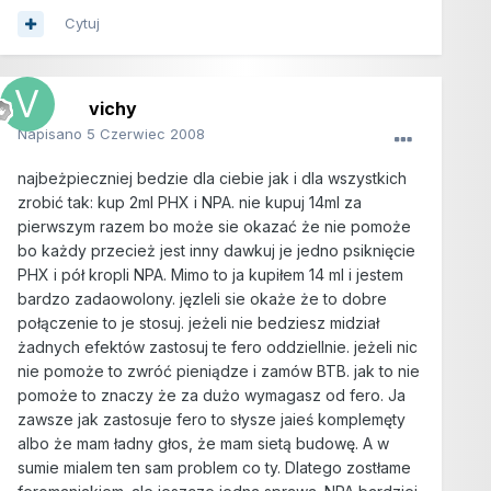
Cytuj
vichy
Napisano
5 Czerwiec 2008
najbeżpieczniej bedzie dla ciebie jak i dla wszystkich
zrobić tak: kup 2ml PHX i NPA. nie kupuj 14ml za
pierwszym razem bo może sie okazać że nie pomoże
bo każdy przecież jest inny dawkuj je jedno psiknięcie
PHX i pół kropli NPA. Mimo to ja kupiłem 14 ml i jestem
bardzo zadaowolony. jęzleli sie okaże że to dobre
połączenie to je stosuj. jeżeli nie bedziesz midział
żadnych efektów zastosuj te fero oddziellnie. jeżeli nic
nie pomoże to zwróć pieniądze i zamów BTB. jak to nie
pomoże to znaczy że za dużo wymagasz od fero. Ja
zawsze jak zastosuje fero to słysze jaieś komplemęty
albo że mam ładny głos, że mam sietą budowę. A w
sumie mialem ten sam problem co ty. Dlatego zostłame