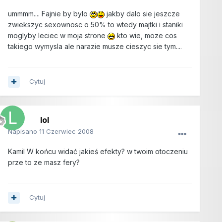
ummmm.... Fajnie by bylo
jakby dalo sie jeszcze
zwiekszyc sexownosc o 50% to wtedy majtki i staniki
moglyby leciec w moja strone
kto wie, moze cos
takiego wymysla ale narazie musze cieszyc sie tym....
Cytuj
lol
Napisano
11 Czerwiec 2008
Kamil W końcu widać jakieś efekty? w twoim otoczeniu
prze to ze masz fery?
Cytuj