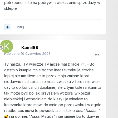
potrzebne mi to na podryw i zwiekszenie sprzedazy w
sklepie.
Cytuj
Kamil89
Napisano
10 Czerwiec 2008
Ty haszu... Ty wieszze Ty moze masz racje ?? ;> Bo
ostatnio kumple mnie troche inaczej traktuja, troche
lepiej ale mozliwe ze to przez moja zmiane ktora
niedawno nastapila i nie miala zwiazku z fero i nie wiem
czy to do konca ich dzialanie, ale z tymi kolezankami to
tak moze byc bo jak przyszlem wczoraj w koszuli
niebieskiej i wchodzilem do klasy i ja minalem to
kolezanka ktora mowi do mnie po przezwisku i w ogole
rzadko cos mowi to powiedziala mi takie cos: "Aaaaa, "
i ja do niej, "Aaaa, Magda" i sie smieje bo to dziwne