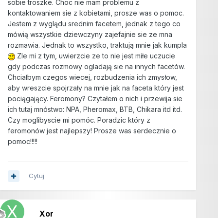
sobie troszke. Choc nie mam problemu z
kontaktowaniem sie z kobietami, prosze was o pomoc.
Jestem z wyglądu srednim facetem, jednak z tego co
mówią wszystkie dziewczyny zajefajnie sie ze mna
rozmawia. Jednak to wszystko, traktują mnie jak kumpla
Zle mi z tym, uwierzcie ze to nie jest miłe uczucie
gdy podczas rozmowy ogladają sie na innych facetów.
Chciałbym czegos wiecej, rozbudzenia ich zmysłow,
aby wreszcie spojrzały na mnie jak na faceta który jest
pociągający. Feromony? Czytałem o nich i przewija sie
ich tutaj mnóstwo: NPA, Pheromax, BTB, Chikara itd itd.
Czy moglibyscie mi pomóc. Poradzic który z
feromonów jest najlepszy! Prosze was serdecznie o
pomoc!!!!!
Cytuj
Xor