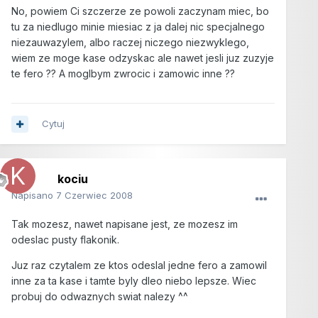
No, powiem Ci szczerze ze powoli zaczynam miec, bo
tu za niedlugo minie miesiac z ja dalej nic specjalnego
niezauwazylem, albo raczej niczego niezwyklego,
wiem ze moge kase odzyskac ale nawet jesli juz zuzyje
te fero ?? A moglbym zwrocic i zamowic inne ??
Cytuj
kociu
Napisano
7 Czerwiec 2008
Tak mozesz, nawet napisane jest, ze mozesz im
odeslac pusty flakonik.
Juz raz czytalem ze ktos odeslal jedne fero a zamowil
inne za ta kase i tamte byly dleo niebo lepsze. Wiec
probuj do odwaznych swiat nalezy ^^