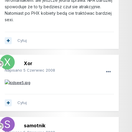
feromaniakiem. ale jeszcze jedna sprawa. NPA bardziej
spowoduje że to ty bedziesz czuł sie atrakcyjnie.
Natomiast po PHX kobiety bedą cie traktówac bardziej
sexi.
Cytuj
Xor
Napisano
5 Czerwiec 2008
Cytuj
samotnik