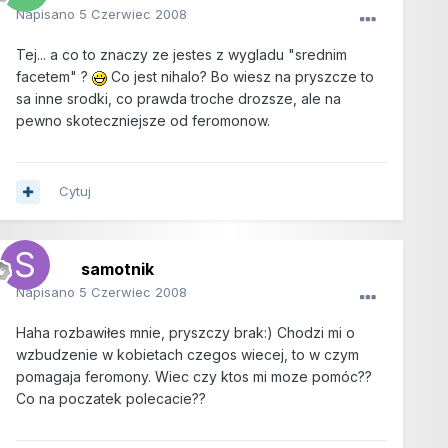
Napisano
5 Czerwiec 2008
Tej... a co to znaczy ze jestes z wygladu "srednim
facetem" ?
Co jest nihalo? Bo wiesz na pryszcze to
sa inne srodki, co prawda troche drozsze, ale na
pewno skoteczniejsze od feromonow.
Cytuj
samotnik
Napisano
5 Czerwiec 2008
Haha rozbawiłes mnie, pryszczy brak:) Chodzi mi o
wzbudzenie w kobietach czegos wiecej, to w czym
pomagaja feromony. Wiec czy ktos mi moze pomóc??
Co na poczatek polecacie??