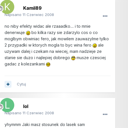
Kamil89
Napisano
11 Czerwiec 2008
no niby efekty widac ale rzaaadko.... i to mnie
denerwuje
bo kilka razy sie zdarzylo cos o co
moglbym obwiniac fero, jak mowilem zauwazylme tylko
2 przypadki w ktorych mogla to byc wina fero
ale
uzywam dalej i czekam na wiecej, mam nadzieje ze
stanie sie duzo i najlepiej dobrego
musze czesciej
gadac z kolezankami
Cytuj
lol
Napisano
11 Czerwiec 2008
yhymmm Jaki masz stosunek do lasek sam