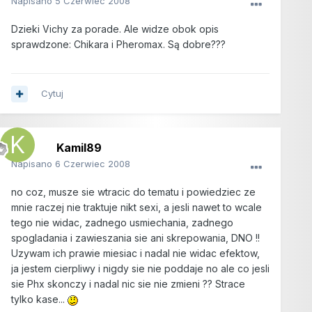
Napisano
5 Czerwiec 2008
Dzieki Vichy za porade. Ale widze obok opis
sprawdzone: Chikara i Pheromax. Są dobre???
Cytuj
Kamil89
Napisano
6 Czerwiec 2008
no coz, musze sie wtracic do tematu i powiedziec ze
mnie raczej nie traktuje nikt sexi, a jesli nawet to wcale
tego nie widac, zadnego usmiechania, zadnego
spogladania i zawieszania sie ani skrepowania, DNO !!
Uzywam ich prawie miesiac i nadal nie widac efektow,
ja jestem cierpliwy i nigdy sie nie poddaje no ale co jesli
sie Phx skonczy i nadal nic sie nie zmieni ?? Strace
tylko kase...