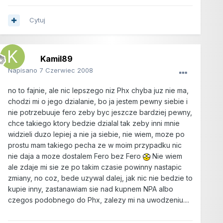
Cytuj
Kamil89
Napisano
7 Czerwiec 2008
no to fajnie, ale nic lepszego niz Phx chyba juz nie ma,
chodzi mi o jego dzialanie, bo ja jestem pewny siebie i
nie potrzebuuje fero zeby byc jeszcze bardziej pewny,
chce takiego ktory bedzie dzialal tak zeby inni mnie
widzieli duzo lepiej a nie ja siebie, nie wiem, moze po
prostu mam takiego pecha ze w moim przypadku nic
nie daja a moze dostalem Fero bez Fero
Nie wiem
ale zdaje mi sie ze po takim czasie powinny nastapic
zmiany, no coz, bede uzywal dalej, jak nic nie bedzie to
kupie inny, zastanawiam sie nad kupnem NPA albo
czegos podobnego do Phx, zalezy mi na uwodzeniu....