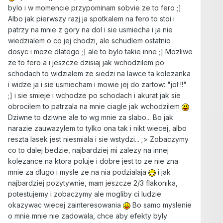
bylo i w momencie przypominam sobvie ze to fero ;]
Albo jak pierwszy razj ja spotkalem na fero to stoi i
patrzy na mnie z gory na dol i sie usmiecha i ja nie
wiedzialem o co jej chodzi, ale schudlem ostatnio
dosyc i moze dlatego ;] ale to bylo takie inne ;] Mozliwe
ze to fero a i jeszcze dzisiaj jak wchodzilem po
schodach to widzialem ze siedzi na lawce ta kolezanka
i widze ja i sie usmiecham i mowie jej do zartow: "joł !!"
;] i sie smieje i wchodze po schodach i akurat jak sie
obrocilem to patrzala na mnie ciagle jak wchodzilem
Dziwne to dziwne ale to wg mnie za slabo... Bo jak
narazie zauwazylem to tylko ona tak i nikt wiecej, albo
reszta lasek jest niesmiala i sie wstydzi... ;> Zobaczymy
co to dalej bedzie, najbardziej mi zalezy na innej
kolezance na ktora poluje i dobre jest to ze nie zna
mnie za dlugo i mysle ze na nia podzialaja
i jak
najbardziej pozytywnie, mam jeszcze 2/3 flakonika,
potestujemy i zobaczymy ale mogliby ci ludzie
okazywac wiecej zainteresowania
Bo samo myslenie
o mnie mnie nie zadowala, chce aby efekty byly