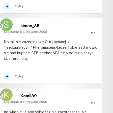
Cytuj
simon_85
Napisano
8 Czerwiec 2008
No tak nie zazdroszcze Ci tej sytuacji z
"niedzialajacym" Pheromaxem.Radze Tobie zastanowic
sie nad kupnem BTB zamiast NPA albo od razu laczyc
oba feromony.
Cytuj
Kamil89
Napisano
8 Czerwiec 2008
no wlasnie, ja sam sobie tez nie zazdroszcze, ale