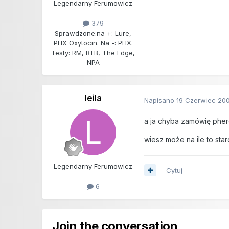
Legendarny Ferumowicz
379
Sprawdzone:
na +: Lure,
PHX Oxytocin. Na -: PHX.
Testy: RM, BTB, The Edge,
NPA
leila
Napisano
19 Czerwiec 20
a ja chyba zamówię pher
wiesz może na ile to st
Legendarny Ferumowicz
Cytuj
6
Join the conversation