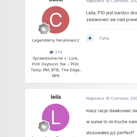
Napisano
18 Czerwiec 20
Leila, P10 jest bardzo d
zastanowic sie nad prawi
Cytuj
Legendarny Ferumowicz
379
Sprawdzone:
na +: Lure,
PHX Oxytocin. Na -: PHX.
Testy: RM, BTB, The Edge,
NPA
leila
Napisano
18 Czerwiec 20
masz racje dawkować nie 
w sumie to mi troche nami
stosowałeś już perfect?