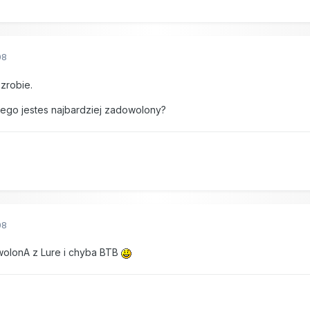
08
 zrobie.
czego jestes najbardziej zadowolony?
08
wolonA z Lure i chyba BTB