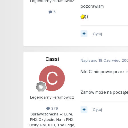
Legendarny Ferumowicz
pozdrawiam
6
))
Cytuj
Cassi
Napisano
18 Czerwiec 20
Nikt Ci nie powie przez i
Zamów może na początek 
Legendarny Ferumowicz
379
Cytuj
Sprawdzone:
na +: Lure,
PHX Oxytocin. Na -: PHX.
Testy: RM, BTB, The Edge,