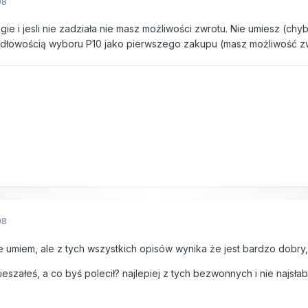
08
rogie i jesli nie zadziała nie masz możliwości zwrotu. Nie umiesz (
dłowością wyboru P10 jako pierwszego zakupu (masz możliwość zwrot
08
umiem, ale z tych wszystkich opisów wynika że jest bardzo dobry, a
eszałeś, a co byś polecił? najlepiej z tych bezwonnych i nie najsła