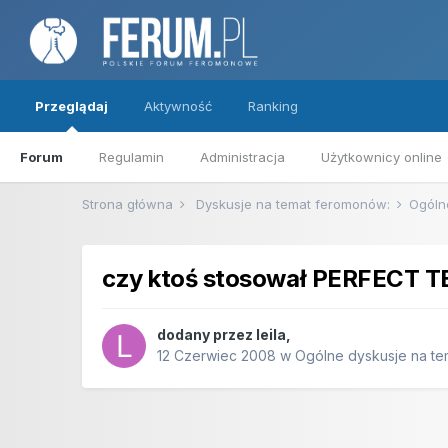
Przeglądaj
Aktywność
Ranking
Forum
Regulamin
Administracja
Użytkownicy online
Strona główna
Dyskusje na temat feromonów:
Ogóln
czy ktoś stosował PERFECT 
dodany przez
leila
,
12 Czerwiec 2008
w
Ogólne dyskusje na t