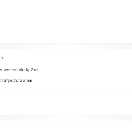
08
o women ale tą 2 ml.
arcza?pozdrawiam