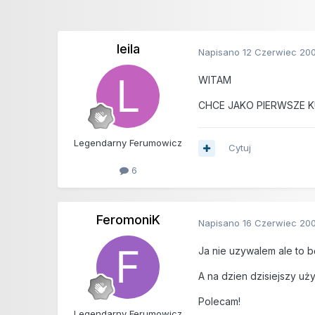
leila
Napisano
12 Czerwiec 20
WITAM
CHCE JAKO PIERWSZE KUP
Legendarny Ferumowicz
Cytuj
6
FeromoniK
Napisano
16 Czerwiec 20
Ja nie uzywalem ale to
A na dzien dzisiejszy 
Polecam!
Legendarny Ferumowicz