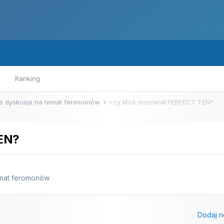
Ranking
e dyskusje na temat feromonów
czy ktoś stosował PERFECT TEN?
TEN?
emat feromonów
Dodaj n