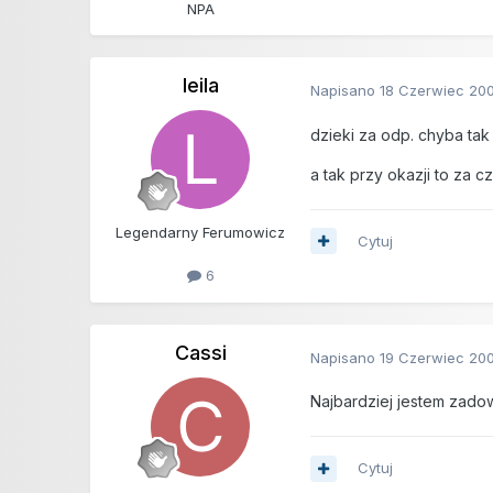
NPA
leila
Napisano
18 Czerwiec 20
dzieki za odp. chyba tak
a tak przy okazji to za 
Legendarny Ferumowicz
Cytuj
6
Cassi
Napisano
19 Czerwiec 20
Najbardziej jestem zado
Cytuj