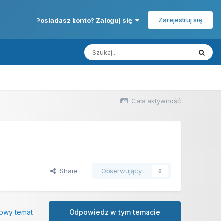
Zarejestruj się
Posiadasz konto? Zaloguj się
Cała aktywność
Share
Obserwujący
0
owy temat
Odpowiedz w tym temacie