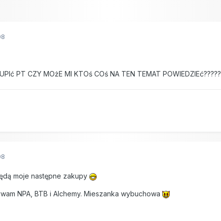
08
Ić PT CZY MOżE MI KTOś COś NA TEN TEMAT POWIEDZIEć???????!!
08
 będą moje następne zakupy
używam NPA, BTB i Alchemy. Mieszanka wybuchowa