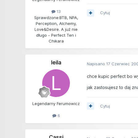
13
Cytuj
Sprawdzone:
BTB, NPA,
Perception, Alchemy,
Love&Desire. A już nie
długo - Perfect Ten i
Chikara
leila
Napisano
17 Czerwiec 20
chce kupic perfect bo wy
jak zastosujesz to daj zn
Legendarny Ferumowicz
Cytuj
6
Cassi