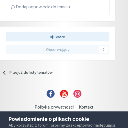
Dodaj odpowiedź do tematu...
Share
Obserwujący
0
Przejdź do listy tematów
Polityka prywatności
Kontakt
Copyright © 2006-2021
Powiadomienie o plikach cookie
Powered by Invision Community
Aby korzystać z forum, prosimy zaakceptować następującą