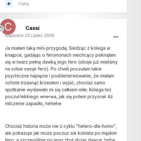
Cytuj
Cassi
Napisano
23 Lipiec 2008
Ja miałam taką mini-przygodę. Siedząc z kolega w
knajpce, gadając o feromonach niechcący psiknęłam
się w twarz pełną dawką jego fero (oboje już mieliśmy
na sobie swoje fero). Po chwili poczułam takie
psychiczne napięcie i poddenerwowanie, że miałam
ochote trzasnąć krzesłem i wyjść, chociaż samo
spotkanie wydawało mi się całkiem miłe. Kolega też
poczuł lekkiego wnerwa, jak się potem przyznał. Aż
milczenie zapadło, hehehe
Chociaż historia może nie z cyklu "hetero-dla-homo",
ale pokazuje jak może poczuć sie kobieta po męskim
fero, a szczególnie po jego zbyt dużej dawce, hehe.