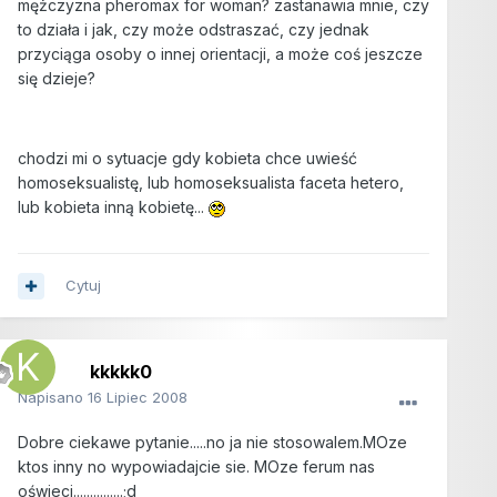
mężczyzna pheromax for woman? zastanawia mnie, czy
to działa i jak, czy może odstraszać, czy jednak
przyciąga osoby o innej orientacji, a może coś jeszcze
się dzieje?
chodzi mi o sytuacje gdy kobieta chce uwieść
homoseksualistę, lub homoseksualista faceta hetero,
lub kobieta inną kobietę...
Cytuj
kkkkk0
Napisano
16 Lipiec 2008
Dobre ciekawe pytanie.....no ja nie stosowalem.MOze
ktos inny no wypowiadajcie sie. MOze ferum nas
oświeci...............;d