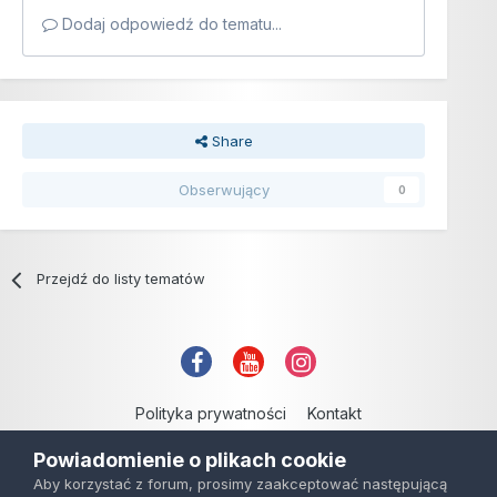
Dodaj odpowiedź do tematu...
Share
Obserwujący
0
Przejdź do listy tematów
Polityka prywatności
Kontakt
Copyright © 2006-2021
Powiadomienie o plikach cookie
Powered by Invision Community
Aby korzystać z forum, prosimy zaakceptować następującą