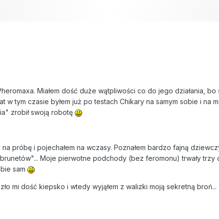
Pheromaxa. Miałem dość duże wątpliwości co do jego działania, bo 
at w tym czasie byłem już po testach Chikary na samym sobie i na 
ia" zrobił swoją robotę
na próbę i pojechałem na wczasy. Poznałem bardzo fajną dziewczy
 brunetów"... Moje pierwotne podchody (bez feromonu) trwały trzy 
obie sam
ło mi dość kiepsko i wtedy wyjąłem z walizki moją sekretną broń...