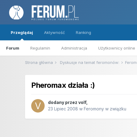
Przeglądaj
Aktywność
Ranking
Forum
Regulamin
Administracja
Użytkownicy online
Strona główna
Dyskusje na temat feromonów:
Ferom
Pheromax działa :)
dodany przez
volf
,
23 Lipiec 2008
w
Feromony w związku