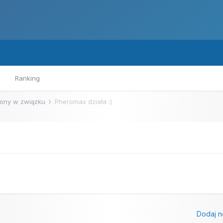
Ranking
ony w związku
Pheromax działa :)
Dodaj n