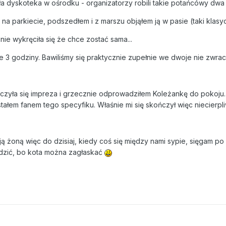
a dyskoteka w ośrodku - organizatorzy robili takie potańcówy dwa 
na parkiecie, podszedłem i z marszu objąłem ją w pasie (taki klasy
nie wykręciła się że chce zostać sama...
e 3 godziny. Bawiliśmy się praktycznie zupełnie we dwoje nie zwraca
zyła się impreza i grzecznie odprowadziłem Koleżankę do pokoju. 
stałem fanem tego specyfiku. Właśnie mi się skończył więc niecier
oją żoną więc do dzisiaj, kiedy coś się między nami sypie, sięgam po
dzić, bo kota można zagłaskać