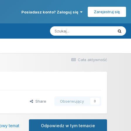
Zarejestruj się
Posiadasz konto? Zaloguj się
Cała aktywność
Share
Obserwujący
0
owy temat
Odpowiedz w tym temacie