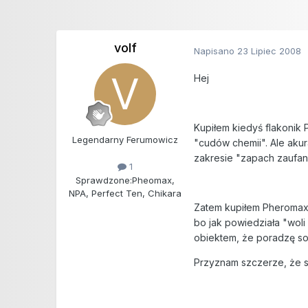
volf
Napisano
23 Lipiec 2008
Hej
Kupiłem kiedyś flakonik 
Legendarny Ferumowicz
"cudów chemii". Ale akur
zakresie "zapach zaufan
1
Sprawdzone:
Pheomax,
NPA, Perfect Ten, Chikara
Zatem kupiłem Pheromax 
bo jak powiedziała "woli
obiektem, że poradzę s
Przyznam szczerze, że sz