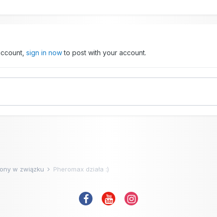
 account,
sign in now
to post with your account.
ony w związku
Pheromax działa :)