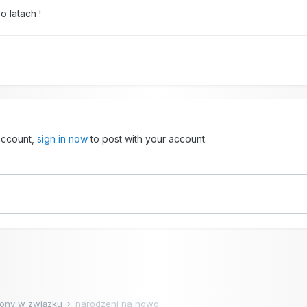
o latach !
 account,
sign in now
to post with your account.
ony w związku
narodzeni na nowo...