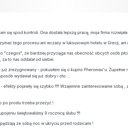
 się spod kontroli. Ona dostała lepszą pracę, moja firma rozwijała s
trzymać tego procesu-ani wczasy w luksusowym hotelu w Grecji, ani 
o "czegoś", że bardziej przyciąga nas obecność obcych osób płci p
za to nas oddalał od siebie.
 już zrezygnowany - pokusiłem się o kupno Pheromax'u. Zupełnie ni
posób wydawał się już dobry i oto ...
ć - efekty pojawiły się szybko !!!!! Wzajemne zainteresowanie sobą 
to po prostu trzeba przeżyć !
upojeniu świętowaliśmy 9 rocznicę ślubu !!!!
 spędzają ze sobą noc w ukryciu przed rodzicami !