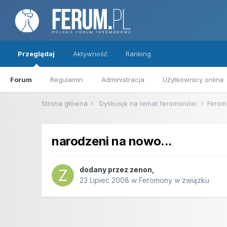
Przeglądaj
Aktywność
Ranking
Forum
Regulamin
Administracja
Użytkownicy online
Strona główna
Dyskusje na temat feromonów:
Ferom
narodzeni na nowo...
dodany przez
zenon
,
23 Lipiec 2008
w
Feromony w związku