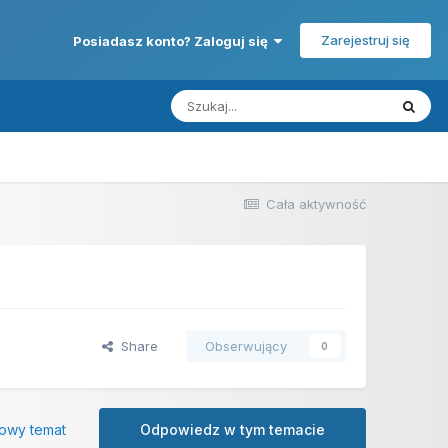
Zarejestruj się
Posiadasz konto? Zaloguj się
Cała aktywność
Share
Obserwujący
0
owy temat
Odpowiedz w tym temacie