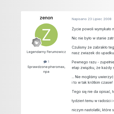
zenon
Napisano
23 Lipiec 2008
Życie powoli wymykało nam
Nic nie było w stanie za
Czulismy że zabrakło teg
Legendarny Ferumowicz
nasz zwiazek do upadku, 
1
Pewnego razu - zupełnie
Sprawdzone:
pheromax,
etap związku, że każdy s
npa
... Nie mogliśmy uwierzy
i to w tak krótkim czasie!
Tego się nie da opisać, 
tydzień temu w radości i 
niczym nastolatki, które