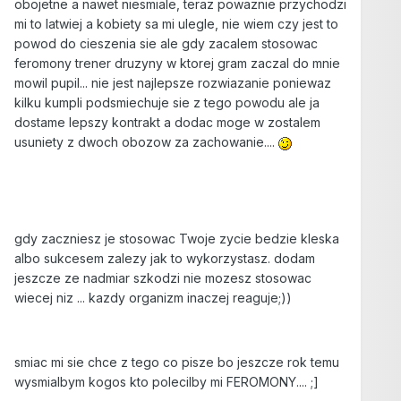
obojetne a nawet niesmiale, teraz powaznie przychodzi
mi to latwiej a kobiety sa mi ulegle, nie wiem czy jest to
powod do cieszenia sie ale gdy zacalem stosowac
feromony trener druzyny w ktorej gram zaczal do mnie
mowil pupil... nie jest najlepsze rozwiazanie poniewaz
kilku kumpli podsmiechuje sie z tego powodu ale ja
dostame lepszy kontrakt a dodac moge w zostalem
usuniety z dwoch obozow za zachowanie....
gdy zaczniesz je stosowac Twoje zycie bedzie kleska
albo sukcesem zalezy jak to wykorzystasz. dodam
jeszcze ze nadmiar szkodzi nie mozesz stosowac
wiecej niz ... kazdy organizm inaczej reaguje;))
smiac mi sie chce z tego co pisze bo jeszcze rok temu
wysmialbym kogos kto polecilby mi FEROMONY.... ;]