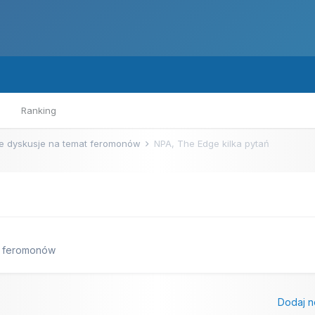
Ranking
e dyskusje na temat feromonów
NPA, The Edge kilka pytań
t feromonów
Dodaj n