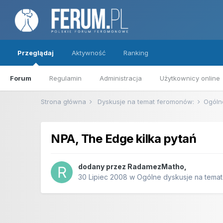
Przeglądaj
Aktywność
Ranking
Forum
Regulamin
Administracja
Użytkownicy online
Strona główna
Dyskusje na temat feromonów:
Ogóln
NPA, The Edge kilka pytań
dodany przez
RadamezMatho
,
30 Lipiec 2008
w
Ogólne dyskusje na tema