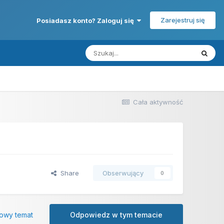
Zarejestruj się
Posiadasz konto? Zaloguj się
Cała aktywność
Share
Obserwujący
0
owy temat
Odpowiedz w tym temacie