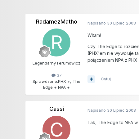
RadamezMatho
Napisano
30 Lipiec 2008
Witam!
Czy The Edge to rozcień
(PHX'em nie wywołuje ta
połączeniem NPA z PHX b
Legendarny Ferumowicz
37
Cytuj
Sprawdzone:
PHX +, The
Edge + NPA +
Cassi
Napisano
30 Lipiec 2008
Tak, The Edge to NPA w 