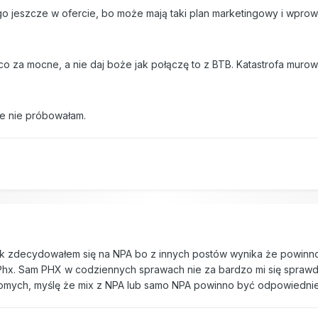
go jeszcze w ofercie, bo może mają taki plan marketingowy i wpro
eco za mocne, a nie daj boże jak połączę to z BTB. Katastrofa muro
e nie próbowałam.
ak zdecydowałem się na NPA bo z innych postów wynika że powinno
Phx. Sam PHX w codziennych sprawach nie za bardzo mi się sprawdz
jomych, myślę że mix z NPA lub samo NPA powinno być odpowiedni