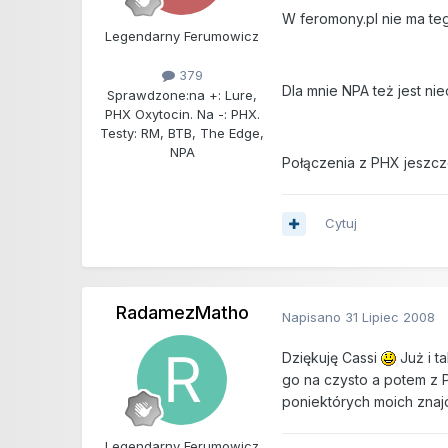
W feromony.pl nie ma te
Legendarny Ferumowicz
379
Dla mnie NPA też jest ni
Sprawdzone:
na +: Lure,
PHX Oxytocin. Na -: PHX.
Testy: RM, BTB, The Edge,
NPA
Połączenia z PHX jeszcz
Cytuj
RadamezMatho
Napisano
31 Lipiec 2008
Dziękuję Cassi
Już i t
go na czysto a potem z 
poniektórych moich zna
Legendarny Ferumowicz