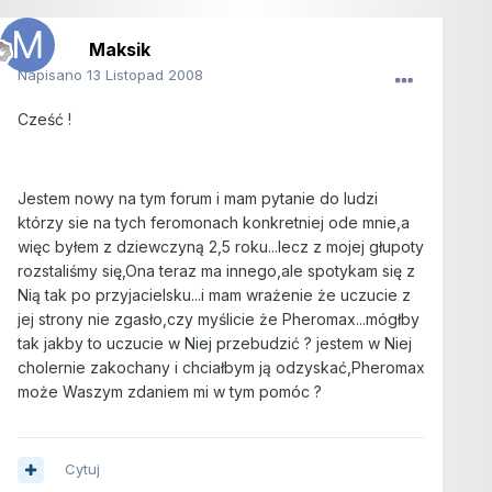
Maksik
Napisano
13 Listopad 2008
Cześć !
Jestem nowy na tym forum i mam pytanie do ludzi
którzy sie na tych feromonach konkretniej ode mnie,a
więc byłem z dziewczyną 2,5 roku...lecz z mojej głupoty
rozstaliśmy się,Ona teraz ma innego,ale spotykam się z
Nią tak po przyjacielsku...i mam wrażenie że uczucie z
jej strony nie zgasło,czy myślicie że Pheromax...mógłby
tak jakby to uczucie w Niej przebudzić ? jestem w Niej
cholernie zakochany i chciałbym ją odzyskać,Pheromax
może Waszym zdaniem mi w tym pomóc ?
Cytuj