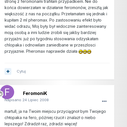
stronę z feromonami trafiłam przypadkiem. Nie do
końca dowierzałam w działanie feromonów, zresztą jak
większość z nas na początku. Przełamałam się jednak i
kupiłam 2 ml pheromax. Po zastosowaniu efekt było
widać odrazu, Moj były był widocznie zainteresowany
moją osobą a inni ludzie zrobili się jakby bardziej
przyjaźni. już po tygodniu stosowania odzyskałam
chlopaka i odnowilam zaniedbane w przeszlosci
przyjaznie. Pheromax naprawde działa
Cytuj
FeromoniK
Napisano
24 Lipiec 2008
martull, ja na Twoim miejscu przyciągnoł bym Twojego
chłopaka na fero, później rzucił i znalazł o niebo
lepszego! Zdradził raz, zdradzi więcej!