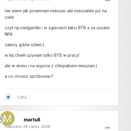
nie wiem jak powinnam mieszac ale mieszalam juz na
ciele
czyli np.nadgarstki i w zgieciach łakci BTB a za uszami
NPA
zalezy gdzie szłam:)
w tej chwili uzywam tylko BTB w pracy!
ale w domu i na wyjscia z chłopakiem mieszam:)
a co chcesz spróbowac?
Cytuj
martull
Napisano
28 Lipiec 2008