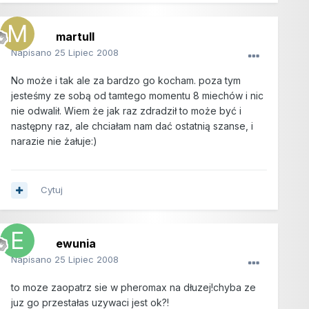
martull
Napisano
25 Lipiec 2008
No może i tak ale za bardzo go kocham. poza tym
jesteśmy ze sobą od tamtego momentu 8 miechów i nic
nie odwalił. Wiem że jak raz zdradził to może być i
następny raz, ale chciałam nam dać ostatnią szanse, i
narazie nie żałuje:)
Cytuj
ewunia
Napisano
25 Lipiec 2008
to moze zaopatrz sie w pheromax na dłuzej!chyba ze
juz go przestałas uzywaci jest ok?!