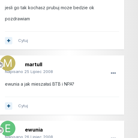
jesli go tak kochasz prubuj moze bedzie ok
pozdrawiam
Cytuj
martull
Napisano
25 Lipiec 2008
ewunia a jak mieszałaś BTB i NPA?
Cytuj
ewunia
Napisano
26 Lipiec 2008