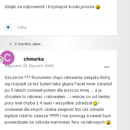
dzięki za odpowiedź i trzymajcie kciuki,prosze
Cytuj
2 months later...
chmurka
Napisano
22 Styczeń 2009
Szczerze ??? Rozumiem chęci ratowania związku który
się rozpadł Ja też byłam taka głupia Facet mnie zdradzil
po 5 latach zostawił potem dla jeszcze innej .... a ja
chciałam to ratować i ratowałam ... i wiecie co od tamtej
pory miał chyba z 4 laski i wszystkie zdradzał
i
zostawiał dla innych Jedna świętość kto raz zdradzi
będzie robił to zawsze !!!!!!!!!!! I nie pomogą a nawet bym
powiedziała że szkoda marnować fero na takowych