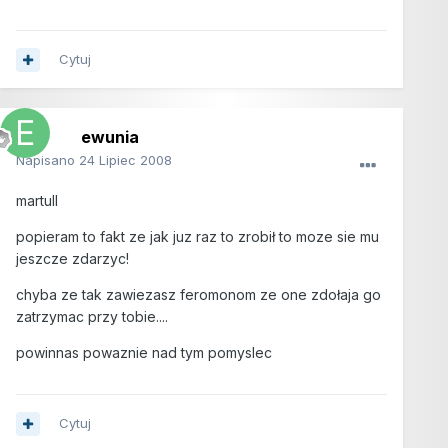
Cytuj
ewunia
Napisano
24 Lipiec 2008
martull
popieram to fakt ze jak juz raz to zrobił to moze sie mu
jeszcze zdarzyc!
chyba ze tak zawiezasz feromonom ze one zdołaja go
zatrzymac przy tobie....
powinnas powaznie nad tym pomyslec
Cytuj