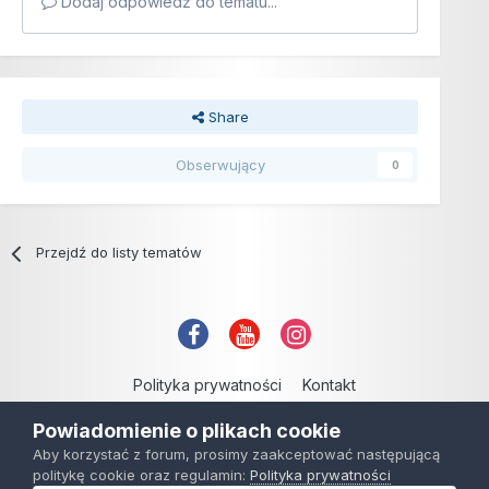
Dodaj odpowiedź do tematu...
Share
Obserwujący
0
Przejdź do listy tematów
Polityka prywatności
Kontakt
Copyright © 2006-2021
Powiadomienie o plikach cookie
Powered by Invision Community
Aby korzystać z forum, prosimy zaakceptować następującą
politykę cookie oraz regulamin:
Polityka prywatności