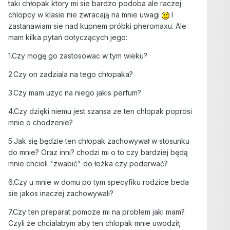
taki chłopak ktory mi sie bardzo podoba ale raczej
chlopcy w klasie nie zwracają na mnie uwagi
I
zastanawiam sie nad kupnem próbki pheromaxu. Ale
mam kilka pytań dotyczących jego:
1.Czy mogę go zastosowac w tym wieku?
2.Czy on zadziala na tego chłopaka?
3.Czy mam uzyc na niego jakis perfum?
4.Czy dzięki niemu jest szansa ze ten chlopak poprosi
mnie o chodzenie?
5.Jak się będzie ten chłopak zachowywał w stosunku
do mnie? Oraz inni? chodzi mi o to czy bardziej będą
mnie chcieli "zwabić" do łożka czy poderwać?
6.Czy u mnie w domu po tym specyfiku rodzice beda
sie jakos inaczej zachowywali?
7.Czy ten preparat pomoze mi na problem jaki mam?
Czyli że chcialabym aby ten chlopak mnie uwodził,