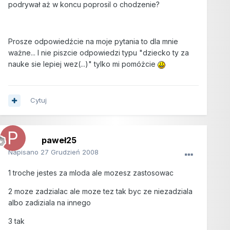
podrywał aż w koncu poprosil o chodzenie?
Prosze odpowiedźcie na moje pytania to dla mnie
ważne... I nie piszcie odpowiedzi typu "dziecko ty za
nauke sie lepiej wez(...)" tylko mi pomóżcie
Cytuj
paweł25
Napisano
27 Grudzień 2008
1 troche jestes za mloda ale mozesz zastosowac
2 moze zadzialac ale moze tez tak byc ze niezadziala
albo zadiziala na innego
3 tak