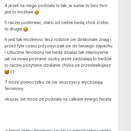
4 jezeli na niego podziala to tak ,w sumie to bez fero
jest to mozliwe
5 raczej poderwac, starsi od ciebie bedą chcili zrobic
to drugie
6 jest tak mozliwosc lecz rodzice cie doskonale znają i
przez tyle czasu przyzwyczaili sie do twojego zapachu
i sztuczne feromony nie beda dzialac tak intensywnie
jak na nowo poznane osoby jezeli zadzialaja to bedzie
to raczej pozytwne dzialanie chyba ze przedawkujesz
( )
7 moze pomoc tylko ze nie wszczyscy wyczuwają
feromony
okazac sie moze ze podziala na calkiem innego faceta
w twoim wieku feromony raczej sa niepotrzebna jestes