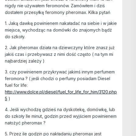
nigdy nie używałem feromonów. Zamówiłem i dziś
dostałem przesyłkę feromony pheromax. Kilka pytań
1. Jaką dawkę powinienem nakaładać na siebie i w jakie
miejsca, wychodząc na domówki do znajomych bądź
do szkoły.
2. Jak pheromax działa na dziewczyny które znasz już
jakiś czas i przebywasz z nimi dość często ( na tym mi
najbardziej zależy )
3. czy powinienem przykrywać jakimś innym perfumem
feromona ? ( jeśli chodzi o perfumy posiadam Diesel
fuel for life:
http://www.dolce.pl/diesel/fuel_for_life_for_him/3120.php
5
)
4. Jeśli wychodzę gdzieś na dyskotekę, domówkę, lub
do szkoły Ile minut, godzin przed wyjściem powinienem
nałożyć pheromax ?
5. Przez ile godzin po nakładaniu pheromax jest