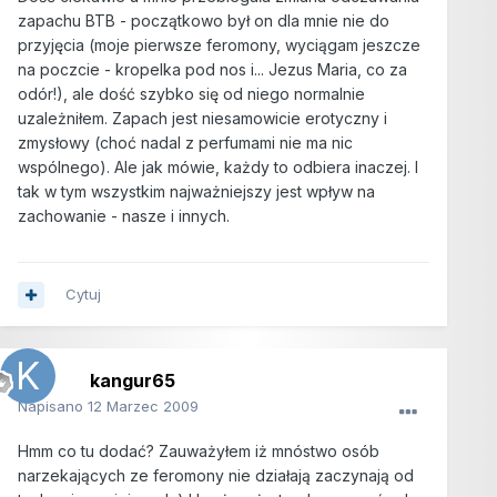
zapachu BTB - początkowo był on dla mnie nie do
przyjęcia (moje pierwsze feromony, wyciągam jeszcze
na poczcie - kropelka pod nos i... Jezus Maria, co za
odór!), ale dość szybko się od niego normalnie
uzależniłem. Zapach jest niesamowicie erotyczny i
zmysłowy (choć nadal z perfumami nie ma nic
wspólnego). Ale jak mówie, każdy to odbiera inaczej. I
tak w tym wszystkim najważniejszy jest wpływ na
zachowanie - nasze i innych.
Cytuj
kangur65
Napisano
12 Marzec 2009
Hmm co tu dodać? Zauważyłem iż mnóstwo osób
narzekających ze feromony nie działają zaczynają od