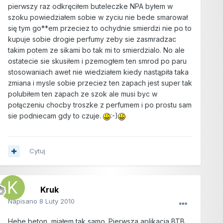
pierwszy raz odkręciłem buteleczke NPA byłem w
szoku powiedziałem sobie w zyciu nie bede smarował
się tym go**em przeciez to ochydnie smierdzi nie po to
kupuje sobie drogie perfumy zeby sie zasmradzac
takim potem ze sikami bo tak mi to smierdzialo. No ale
ostatecie sie skusiłem i pzemogłem ten smrod po paru
stosowaniach awet nie wiedziałem kiedy nastąpiła taka
zmiana i mysle sobie przeciez ten zapach jest super tak
polubiłem ten zapach ze szok ale musi byc w
połączeniu chocby troszke z perfumem i po prostu sam
sie podniecam gdy to czuje.
:-)
Cytuj
Kruk
Napisano
8 Luty 2010
Hehe beton, miałem tak samo. Pierwsza aplikacja BTB