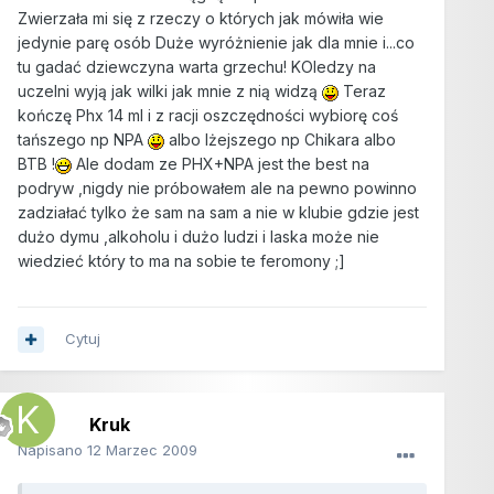
Zwierzała mi się z rzeczy o których jak mówiła wie
jedynie parę osób Duże wyróżnienie jak dla mnie i...co
tu gadać dziewczyna warta grzechu! KOledzy na
uczelni wyją jak wilki jak mnie z nią widzą
Teraz
kończę Phx 14 ml i z racji oszczędności wybiorę coś
tańszego np NPA
albo lżejszego np Chikara albo
BTB !
Ale dodam ze PHX+NPA jest the best na
podryw ,nigdy nie próbowałem ale na pewno powinno
zadziałać tylko że sam na sam a nie w klubie gdzie jest
dużo dymu ,alkoholu i dużo ludzi i laska może nie
wiedzieć który to ma na sobie te feromony ;]
Cytuj
Kruk
Napisano
12 Marzec 2009