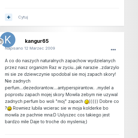
Cytuj
kangur65
Napisano
12 Marzec 2009
A co do naszych naturalnych zapachow wydzielanych
przez nasz organizm Raz w zyciu...jak narazie ..zdarzylo
mi sie ze dziewczynie spodobal sie moj zapach skory!
Nie zadnych
perfum....dezedorantow.....antyperspirantow.. ..mydel a
poprostu zapach mojej skory Mowila zebym nie uzywal
zadnych perfum bo woli "moj" zapach
))))) Dobre co
?
Rowniez lubila wcierac sie w moja kolderke bo
mowila ze pachnie mna:D Uslyszec cos takiego jest
bardzo mile Daje to troche do myslenia;)