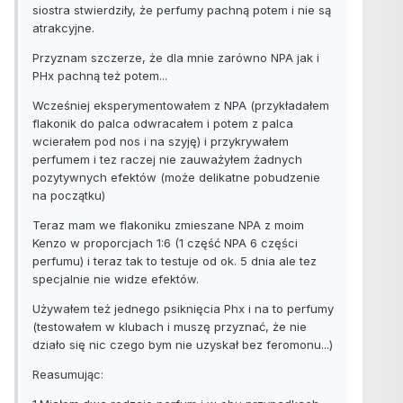
siostra stwierdziły, że perfumy pachną potem i nie są
atrakcyjne.
Przyznam szczerze, że dla mnie zarówno NPA jak i
PHx pachną też potem...
Wcześniej eksperymentowałem z NPA (przykładałem
flakonik do palca odwracałem i potem z palca
wcierałem pod nos i na szyję) i przykrywałem
perfumem i tez raczej nie zauważyłem żadnych
pozytywnych efektów (może delikatne pobudzenie
na początku)
Teraz mam we flakoniku zmieszane NPA z moim
Kenzo w proporcjach 1:6 (1 część NPA 6 części
perfumu) i teraz tak to testuje od ok. 5 dnia ale tez
specjalnie nie widze efektów.
Używałem też jednego psiknięcia Phx i na to perfumy
(testowałem w klubach i muszę przyznać, że nie
działo się nic czego bym nie uzyskał bez feromonu...)
Reasumując: