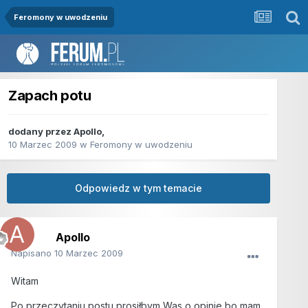
Feromony w uwodzeniu
Zapach potu
dodany przez
Apollo
,
10 Marzec 2009
w
Feromony w uwodzeniu
Odpowiedz w tym temacie
Apollo
Napisano
10 Marzec 2009
Witam
Po przeczytaniu postu prosiłbym Was o opinie bo mam