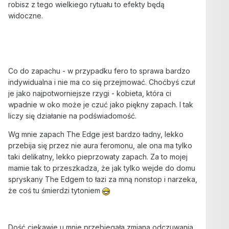
robisz z tego wielkiego rytuału to efekty będą
widoczne.
Co do zapachu - w przypadku fero to sprawa bardzo
indywidualna i nie ma co się przejmować. Choćbyś czuł
je jako najpotworniejsze rzygi - kobieta, która ci
wpadnie w oko może je czuć jako piękny zapach. I tak
liczy się działanie na podświadomość.
Wg mnie zapach The Edge jest bardzo ładny, lekko
przebija się przez nie aura feromonu, ale ona ma tylko
taki delikatny, lekko pieprzowaty zapach. Za to mojej
mamie tak to przeszkadza, że jak tylko wejde do domu
spryskany The Edgem to łazi za mną nonstop i narzeka,
że coś tu śmierdzi tytoniem
Dość ciekawie u mnie przebiegała zmiana odczuwania