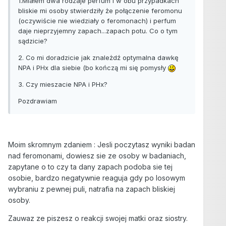
1.Miałem dwa rodzaje perfum i w obu przypadkach
bliskie mi osoby stwierdziły że połączenie feromonu
(oczywiście nie wiedziały o feromonach) i perfum
daje nieprzyjemny zapach...zapach potu. Co o tym
sądzicie?
2. Co mi doradzicie jak znależdź optymalna dawkę
NPA i PHx dla siebie (bo kończą mi się pomysły
3. Czy mieszacie NPA i PHx?
Pozdrawiam
Moim skromnym zdaniem : Jesli poczytasz wyniki badan
nad feromonami, dowiesz sie ze osoby w badaniach,
zapytane o to czy ta dany zapach podoba sie tej
osobie, bardzo negatywnie reaguja gdy po losowym
wybraniu z pewnej puli, natrafia na zapach bliskiej
osoby.
Zauwaz ze piszesz o reakcji swojej matki oraz siostry.