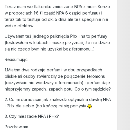
Teraz mam we flakoniku zmieszane NPA z moim Kenzo
w proporcjach 1:6 (1 część NPA 6 części perfumu) i
teraz tak to testuje od ok. 5 dnia ale tez specjalnie nie
widze efektów.
Używałem też jednego psiknięcia Phx i na to perfumy
(testowałem w klubach i muszę przyznać, że nie działo
się nic czego bym nie uzyskał bez feromonu...)
Reasumując:
1.Miałem dwa rodzaje perfum i w obu przypadkach
bliskie mi osoby stwierdziły że połączenie feromonu
(oczywiście nie wiedziały o feromonach) i perfum daje
nieprzyjemny zapach...zapach potu. Co o tym sądzicie?
2. Co mi doradzicie jak znależdź optymalna dawkę NPA
i PHx dla siebie (bo kończą mi się pomysły
3. Czy mieszacie NPA i PHx?
Pozdrawiam