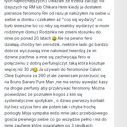
tych najmocniejszych:) Uważam że trzeba zacząć od
lżejszych np RM lub Chikara Hmm kiedy ja dostałem
pierwsze feromony Rm od razu je nałożyłem na siebie u
siebie w domku i czekałem aż "coś się wydarzy" co
było śmieszne bo co niby się miałoby wydarzyć w moim
rodzinnym domu;) Rodzinka nie zmieni stosunku do
mnie po ponad 20 latach
Ale na pewno fero
działają..choćby ten smrodzik...niektóre laski go bardzo
dobrze wyczuwają inne natomiast twierdzą że im
dziwne pachnie..a inne się zachwycają fero w
połączeniu z dobrą perfumą(czyt. taką która kosztuje
więcej niż 30 zł
Ja używam do feromonów Calvin
Cline Euphoria za 260 zł ale zamierzam przerzucić się
na Bruno Banani Pure Man ,nie ma sensu wywalać kasy
na drogie perfumy aby przykrywać feromony. Można
powiedzieć że poznałem kogoś z kim się
systematycznie spotykam , o dziwo pierwszy kontakt
był bez użycia fero ale potem tak i chyba trochę
pomogły Moja sympatia widzi mnie jako przebojowego
gościa pewnego siebie co go wszędzie pełno i ma do
mnie zaufanie które osiągnąłem po 3 randkach.