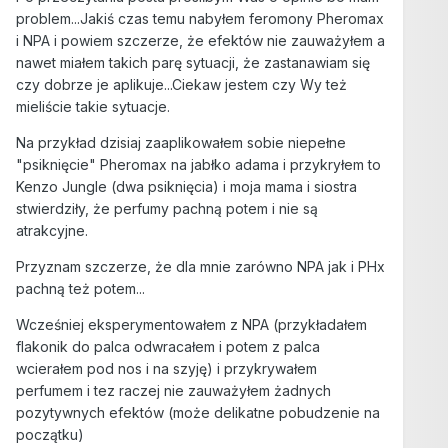
problem...Jakiś czas temu nabyłem feromony Pheromax
i NPA i powiem szczerze, że efektów nie zauważyłem a
nawet miałem takich parę sytuacji, że zastanawiam się
czy dobrze je aplikuje...Ciekaw jestem czy Wy też
mieliście takie sytuacje.
Na przykład dzisiaj zaaplikowałem sobie niepełne
"psiknięcie" Pheromax na jabłko adama i przykryłem to
Kenzo Jungle (dwa psiknięcia) i moja mama i siostra
stwierdziły, że perfumy pachną potem i nie są
atrakcyjne.
Przyznam szczerze, że dla mnie zarówno NPA jak i PHx
pachną też potem...
Wcześniej eksperymentowałem z NPA (przykładałem
flakonik do palca odwracałem i potem z palca
wcierałem pod nos i na szyję) i przykrywałem
perfumem i tez raczej nie zauważyłem żadnych
pozytywnych efektów (może delikatne pobudzenie na
początku)