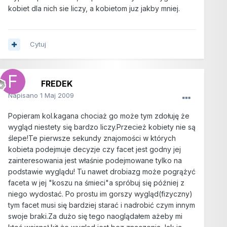
kobiet dla nich sie liczy, a kobietom juz jakby mniej.
Cytuj
FREDEK
Napisano
1 Maj 2009
Popieram kol.kagana chociaż go może tym zdołuję że
wygląd niestety się bardzo liczy.Przecież kobiety nie są
ślepe!Te pierwsze sekundy znajomości w których
kobieta podejmuje decyzje czy facet jest godny jej
zainteresowania jest właśnie podejmowane tylko na
podstawie wyglądu! Tu nawet drobiazg może pogrążyć
faceta w jej "koszu na śmieci"a spróbuj się później z
niego wydostać. Po prostu im gorszy wygląd(fizyczny)
tym facet musi się bardziej starać i nadrobić czym innym
swoje braki.Za dużo się tego naoglądałem ażeby mi