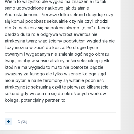
Wiem to wszystko ale wygład ma znaczenie i to tak
samo udowodnione naukowo jak działanie
Androstadienonu. Pierwsze kilka sekund decyduje czy
się komuś podobasz seksualnie czy nie czyli chodzi
oto że nadajesz się na potencjalnego ,,ojca” u faceta
bardzo duża role odgrywa wzrost ewentualnie
atrakcyjna twarz więc ściemy podtytułem wygład się nie
liczy można wrzucić do kosza. Po drugie bycie
otwartym i wygadanym nie zmienia ogólnego obrazu
twojej osoby w sensie atrakcyjności seksualnej i jeśli
ktoś nie ma wygładu to mu to nie pomorze będzie
uważany za fajnego ale tylko w sensie kolega stąd
moje pytanie na ile feromony są wstanie podnieść
atrakcyjność seksualną czyli te pierwsze kilkanaście
sekund gdy wrzuca na się do określonych worków
kolega, potencjalny partner itd.
Cytuj