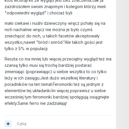
ktoś wcisnął kit że wygląd jest bez znaczenia.Jak ja
zazdrościłem swoim znajomym i kolegom którzy mieli
"odpowiedni wygląd" i chociaż byli
mało ciekawi i nudni dziewczyny wręcz pchały się na
nich nachalnie wręcz nie można je było czymś
zniechęcić do nich, u takich facetów akceptowały
wszystko,nawet "bród i smród."Ale takich gości jest
tylko z 5% w populacji.
Reszta co ma mniej lub więcej przeciętny wygląd też ma
szansę tylko musi się trochę bardziej postarać
zmieniając (poprawiając) u siebie wszytko to co tylko
leży w ich zasięgu.Jest dużo wszelkiej literatury i
poradników na ten temat.Feromonki też są jednym z
elementów tej układanki.Im więcej poprawisz u siebie
wcześniej tym feromonki bardziej spotęgują osiągnięte
efekty.Same ferro nie zadziałają!
Cytuj