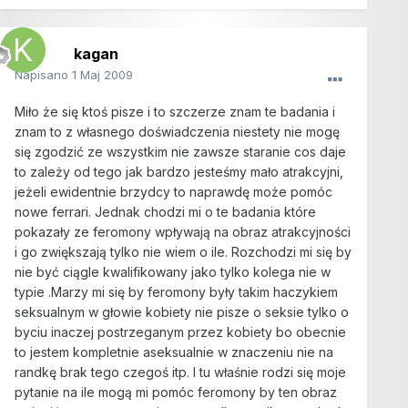
kagan
Napisano
1 Maj 2009
Miło że się ktoś pisze i to szczerze znam te badania i
znam to z własnego doświadczenia niestety nie mogę
się zgodzić ze wszystkim nie zawsze staranie cos daje
to zależy od tego jak bardzo jesteśmy mało atrakcyjni,
jeżeli ewidentnie brzydcy to naprawdę może pomóc
nowe ferrari. Jednak chodzi mi o te badania które
pokazały ze feromony wpływają na obraz atrakcyjności
i go zwiększają tylko nie wiem o ile. Rozchodzi mi się by
nie być ciągle kwalifikowany jako tylko kolega nie w
typie .Marzy mi się by feromony były takim haczykiem
seksualnym w głowie kobiety nie pisze o seksie tylko o
byciu inaczej postrzeganym przez kobiety bo obecnie
to jestem kompletnie aseksualnie w znaczeniu nie na
randkę brak tego czegoś itp. I tu właśnie rodzi się moje
pytanie na ile mogą mi pomóc feromony by ten obraz