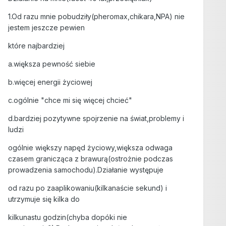
1.Od razu mnie pobudziły(pheromax,chikara,NPA) nie
jestem jeszcze pewien
które najbardziej
a.większa pewność siebie
b.więcej energii życiowej
c.ogólnie "chce mi się więcej chcieć"
d.bardziej pozytywne spojrzenie na świat,problemy i
ludzi
ogólnie większy napęd życiowy,większa odwaga
czasem granicząca z brawurą(ostrożnie podczas
prowadzenia samochodu).Działanie występuje
od razu po zaaplikowaniu(kilkanaście sekund) i
utrzymuje się kilka do
kilkunastu godzin(chyba dopóki nie