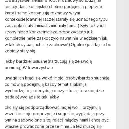
towarzystwie.Niemal w 100% rozmowy schodzą na
tematy damsko męskie chętnie podejmują pieprzne
żarty i same kontynuują rozmowy w tym
kontekście(dawniej raczej starały się ucinać tego typu
zaczepki i natychmiast zmieniały temat).Były też z ich
strony nieco konkretniejsze propozycje(to już
kompletnie mnie zaskoczyło nawet nie wiedziałem jak
w takich sytuacjach się zachować).Ogólnie jest fajnie bo
kobiety stały się
jakby bardziej usłużne(narzucają się ze swoją
pomocą).W towarzystwie
uwaga ich kręci się wokół mojej osoby(bardzo słuchają
co mówię,podejmują każdy temat z jakim ja
wychodzę,to ja decyduję o czym tu się teraz będzie
gadało)wygląda to tak jakby
chciały się podporządkować mojej woli i przyjmują
wszelkie moje propozycje i sugestie,wyglądają przy
tym na zadowolone z tej relacji między nami i chcą być
właśnie prowadzone przeze mnie.Ja też muszę się