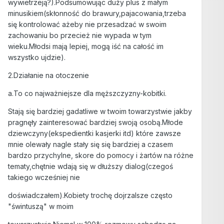
wywietrzeją?).Podsumowując duży plus z małym
minusikiem(skłonność do brawury,pajacowania,trzeba
się kontrolować ażeby nie przesadzać w swoim
zachowaniu bo przecież nie wypada w tym
wieku.Młodsi mają lepiej, mogą iść na całość im
wszystko ujdzie).
2.Działanie na otoczenie
a.To co najważniejsze dla męższczyzny-kobitki.
Stają się bardziej gadatliwe w twoim towarzystwie jakby
pragnęły zainteresować bardziej swoją osobą.Młode
dziewczyny(ekspedientki kasjerki itd) które zawsze
mnie olewały nagle stały się się bardziej a czasem
bardzo przychylne, skore do pomocy i żartów na różne
tematy,chętnie wdają się w dłuższy dialog(czegoś
takiego wcześniej nie
doświadczałem).Kobiety trochę dojrzalsze często
"świntuszą" w moim