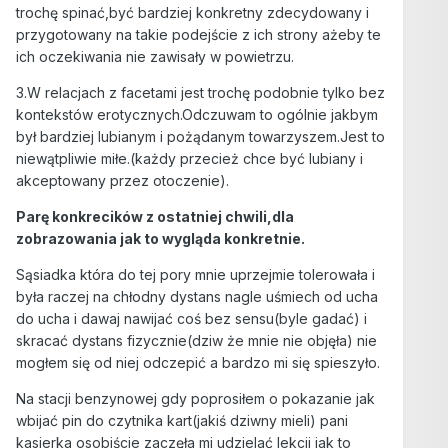
trochę spinać,być bardziej konkretny zdecydowany i
przygotowany na takie podejście z ich strony ażeby te
ich oczekiwania nie zawisały w powietrzu.
3.W relacjach z facetami jest trochę podobnie tylko bez
kontekstów erotycznych.Odczuwam to ogólnie jakbym
był bardziej lubianym i pożądanym towarzyszem.Jest to
niewątpliwie miłe.(każdy przecież chce być lubiany i
akceptowany przez otoczenie).
Parę konkrecików z ostatniej chwili,dla
zobrazowania jak to wygląda konkretnie.
Sąsiadka która do tej pory mnie uprzejmie tolerowała i
była raczej na chłodny dystans nagle uśmiech od ucha
do ucha i dawaj nawijać coś bez sensu(byle gadać) i
skracać dystans fizycznie(dziw że mnie nie objęła) nie
mogłem się od niej odczepić a bardzo mi się spieszyło.
Na stacji benzynowej gdy poprosiłem o pokazanie jak
wbijać pin do czytnika kart(jakiś dziwny mieli) pani
kasjerka osobiście zaczęła mi udzielać lekcji jak to