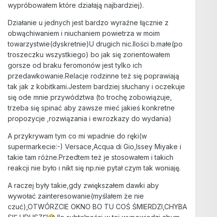
wypróbowałem które działają najbardziej).
Działanie u jednych jest bardzo wyraźne łącznie z
obwąchiwaniem i niuchaniem powietrza w moim
towarzystwie(dyskretnie)U drugich nic.Ilości b.małe(po
troszeczku wszystkiego) bo jak się zorientowałem
gorsze od braku feromonów jest tylko ich
przedawkowanie.Relacje rodzinne też się poprawiają
tak jak z kobitkami.Jestem bardziej słuchany i oczekuje
się ode mnie przywództwa (to trochę zobowiązuje,
trzeba się spinać aby zawsze mieć jakieś konkretne
propozycje ,rozwiązania i ew.rozkazy do wydania)
A przykrywam tym co mi wpadnie do ręki(w
supermarkecie:-) Versace,Acqua di Gio,Issey Miyake i
takie tam różne.Przedtem też je stosowałem i takich
reakcji nie było i nikt się np.nie pytał czym tak woniaję.
A raczej były takie,gdy zwiększałem dawki aby
wywołać zainteresowanie(myślałem że nie
czuć),OTWÓRZCIE OKNO BO TU COŚ ŚMIERDZI,CHYBA