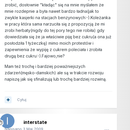
zrobić, dosłownie "kładąc" się na mnie myślałem że
mnie rozdepnie a była nawet bardzo ładna(jak to
zwykle kasjerki na stacjach benzynowych:-).Koleżanka
w pracy która sama narzuciła się z propozycją że mi
zrobi herbaty(nigdy do tej pory tego nie robiła) gdy
dowiedziała się że ja właściwie piję bez cukru(a ona już
posłodziła 1 łyżeczkę) mimo moich protestów i
zapewnienia że wypiję z cukrem poleciała i zrobiła
drugą bez cukru:-).Fajowo,nie?
Mam też trochę i bardziej poważniejszych
zdarzeń(męsko-damskich) ale są w trakcie rozwoju
napiszę jak się sfinalizują lub trochę bardziej rozwiną.
Cytuj
interstate
Napisano
3 Maj 2009