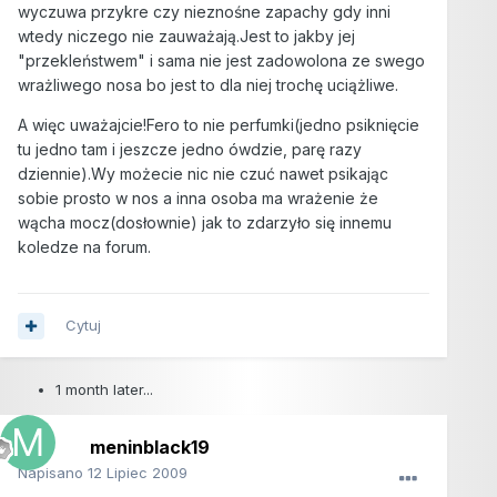
wyczuwa przykre czy nieznośne zapachy gdy inni
wtedy niczego nie zauważają.Jest to jakby jej
"przekleństwem" i sama nie jest zadowolona ze swego
wrażliwego nosa bo jest to dla niej trochę uciążliwe.
A więc uważajcie!Fero to nie perfumki(jedno psiknięcie
tu jedno tam i jeszcze jedno ówdzie, parę razy
dziennie).Wy możecie nic nie czuć nawet psikając
sobie prosto w nos a inna osoba ma wrażenie że
wącha mocz(dosłownie) jak to zdarzyło się innemu
koledze na forum.
Cytuj
1 month later...
meninblack19
Napisano
12 Lipiec 2009