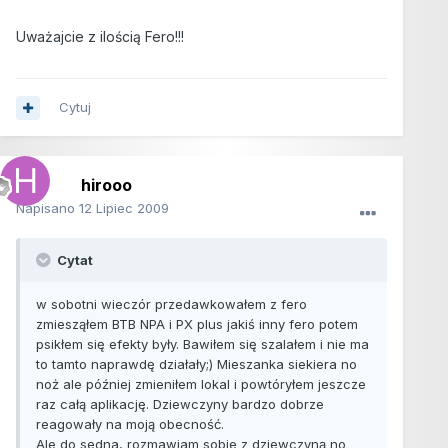
Uważajcie z ilością Fero!!!
Cytuj
hirooo
Napisano
12 Lipiec 2009
Cytat
w sobotni wieczór przedawkowałem z fero
zmiesząłem BTB NPA i PX plus jakiś inny fero potem
psikłem się efekty były. Bawiłem się szalałem i nie ma
to tamto naprawdę działały;) Mieszanka siekiera no
noż ale później zmieniłem lokal i powtóryłem jeszcze
raz całą aplikację. Dziewczyny bardzo dobrze
reagowały na moją obecność.
Ale do sedna, rozmawiam sobie z dziewczyną no