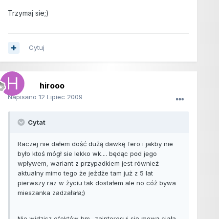
Trzymaj sie;)
Cytuj
hirooo
Napisano
12 Lipiec 2009
Cytat
Raczej nie dałem dość dużą dawkę fero i jakby nie
było ktoś mógł sie lekko wk.... będąc pod jego
wpływem, wariant z przypadkiem jest również
aktualny mimo tego że jeżdże tam już z 5 lat
pierwszy raz w życiu tak dostałem ale no cóż bywa
mieszanka zadzałała;)
Nie widzisz efektów hm.. zainteresuj się mową ciała