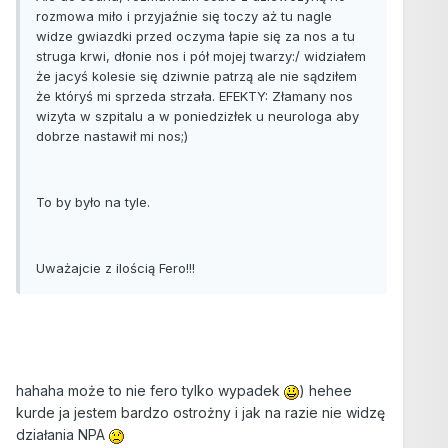
rozmowa miło i przyjaźnie się toczy aż tu nagle
widze gwiazdki przed oczyma łapie się za nos a tu
struga krwi, dłonie nos i pół mojej twarzy:/ widziałem
że jacyś kolesie się dziwnie patrzą ale nie sądziłem
że któryś mi sprzeda strzała. EFEKTY: Złamany nos
wizyta w szpitalu a w poniedzizłek u neurologa aby
dobrze nastawił mi nos;)
To by było na tyle.
Uważajcie z ilością Fero!!!
hahaha może to nie fero tylko wypadek
) hehee
kurde ja jestem bardzo ostrożny i jak na razie nie widzę
działania NPA