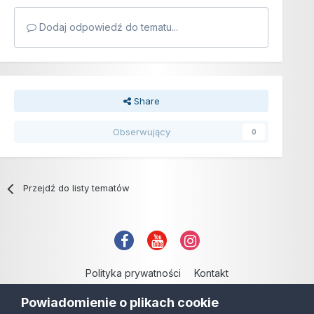
Dodaj odpowiedź do tematu...
Share
Obserwujący
0
Przejdź do listy tematów
Polityka prywatności
Kontakt
Copyright © 2006-2021
Powiadomienie o plikach cookie
Powered by Invision Community