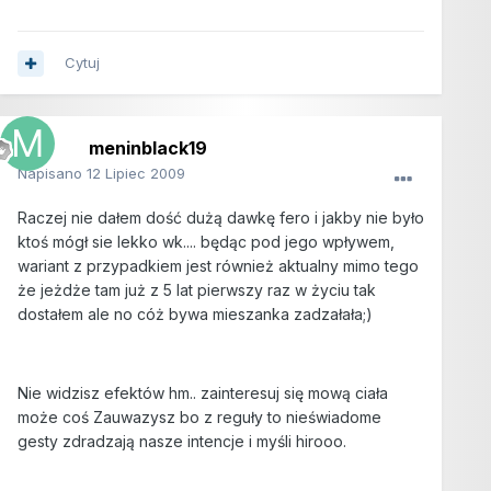
Cytuj
meninblack19
Napisano
12 Lipiec 2009
Raczej nie dałem dość dużą dawkę fero i jakby nie było
ktoś mógł sie lekko wk.... będąc pod jego wpływem,
wariant z przypadkiem jest również aktualny mimo tego
że jeżdże tam już z 5 lat pierwszy raz w życiu tak
dostałem ale no cóż bywa mieszanka zadzałała;)
Nie widzisz efektów hm.. zainteresuj się mową ciała
może coś Zauwazysz bo z reguły to nieświadome
gesty zdradzają nasze intencje i myśli hirooo.