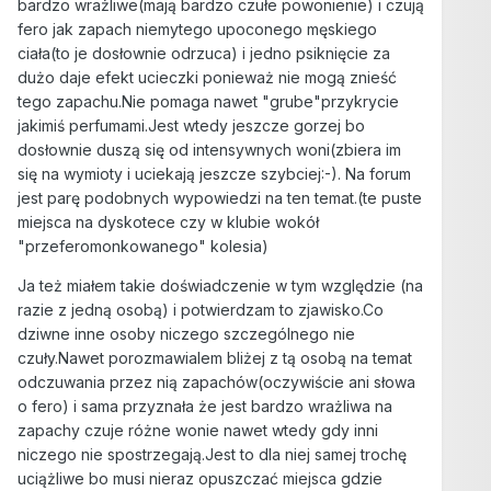
bardzo wrażliwe(mają bardzo czułe powonienie) i czują
fero jak zapach niemytego upoconego męskiego
ciała(to je dosłownie odrzuca) i jedno psiknięcie za
dużo daje efekt ucieczki ponieważ nie mogą znieść
tego zapachu.Nie pomaga nawet "grube"przykrycie
jakimiś perfumami.Jest wtedy jeszcze gorzej bo
dosłownie duszą się od intensywnych woni(zbiera im
się na wymioty i uciekają jeszcze szybciej:-). Na forum
jest parę podobnych wypowiedzi na ten temat.(te puste
miejsca na dyskotece czy w klubie wokół
"przeferomonkowanego" kolesia)
Ja też miałem takie doświadczenie w tym względzie (na
razie z jedną osobą) i potwierdzam to zjawisko.Co
dziwne inne osoby niczego szczególnego nie
czuły.Nawet porozmawialem bliżej z tą osobą na temat
odczuwania przez nią zapachów(oczywiście ani słowa
o fero) i sama przyznała że jest bardzo wrażliwa na
zapachy czuje różne wonie nawet wtedy gdy inni
niczego nie spostrzegają.Jest to dla niej samej trochę
uciążliwe bo musi nieraz opuszczać miejsca gdzie