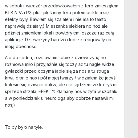
w sobotni wieczór przedawkowałem z fero zmiesząłem
BTB NPA i PX plus jakiś inny fero potem psikłem się
efekty były. Bawiłem się szalałem i nie ma to tamto
naprawdę działały;) Mieszanka siekiera no noż ale
później zmieniłem lokal i powtóryłem jeszcze raz całą
aplikację. Dziewczyny bardzo dobrze reagowały na
moją obecność.
Ale do sedna, rozmawiam sobie z dziewczyną no
rozmowa miło i przyjaźnie się toczy aż tu nagle widze
gwiazdki przed oczyma łapie się za nos a tu struga
krwi, dłonie nos i pół mojej twarzy:/ widziałem że jacyś
kolesie się dziwnie patrzą ale nie sądziłem że któryś mi
sprzeda strzała. EFEKTY: Złamany nos wizyta w szpitalu
a w poniedzizłek u neurologa aby dobrze nastawił mi
nos;)
To by było na tyle.