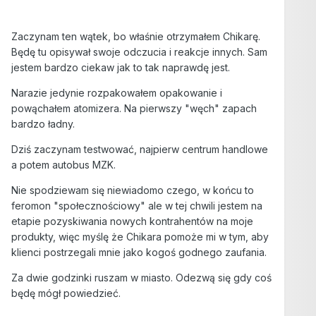
Zaczynam ten wątek, bo właśnie otrzymałem Chikarę.
Będę tu opisywał swoje odczucia i reakcje innych. Sam
jestem bardzo ciekaw jak to tak naprawdę jest.
Narazie jedynie rozpakowałem opakowanie i
powąchałem atomizera. Na pierwszy "węch" zapach
bardzo ładny.
Dziś zaczynam testwować, najpierw centrum handlowe
a potem autobus MZK.
Nie spodziewam się niewiadomo czego, w końcu to
feromon "społecznościowy" ale w tej chwili jestem na
etapie pozyskiwania nowych kontrahentów na moje
produkty, więc myślę że Chikara pomoże mi w tym, aby
klienci postrzegali mnie jako kogoś godnego zaufania.
Za dwie godzinki ruszam w miasto. Odezwą się gdy coś
będę mógł powiedzieć.