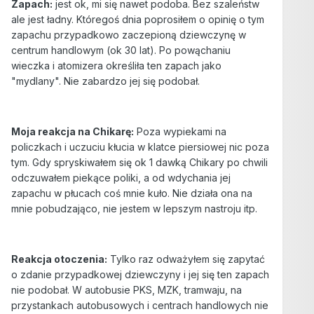
Zapach:
jest ok, mi się nawet podoba. Bez szaleństw
ale jest ładny. Któregoś dnia poprosiłem o opinię o tym
zapachu przypadkowo zaczepioną dziewczynę w
centrum handlowym (ok 30 lat). Po powąchaniu
wieczka i atomizera określiła ten zapach jako
"mydlany". Nie zabardzo jej się podobał.
Moja reakcja na Chikarę:
Poza wypiekami na
policzkach i uczuciu kłucia w klatce piersiowej nic poza
tym. Gdy spryskiwałem się ok 1 dawką Chikary po chwili
odczuwałem piekące poliki, a od wdychania jej
zapachu w płucach coś mnie kuło. Nie działa ona na
mnie pobudzająco, nie jestem w lepszym nastroju itp.
Reakcja otoczenia:
Tylko raz odważyłem się zapytać
o zdanie przypadkowej dziewczyny i jej się ten zapach
nie podobał. W autobusie PKS, MZK, tramwaju, na
przystankach autobusowych i centrach handlowych nie