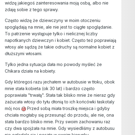
widzę jakiegoś zainteresowania moją osbą, albo nie
zdaję sobie z tego sprawy.
Często widzę że dziewczyny w moim otoczeniu
spoglądają na mnie, ale nie jest to ciągłe spoglądanie.
To patrzenie występuje tylko i nielicznej liczby
napotkanych dziewczyn i kobiet. Często też poprawiają
włosy ale sądzę że takie odruchy są normalne kobiet z
dłuższymi włosami.
Tylko jedna sytuacja dała mo powody myśleć że
Chikara działa na kobiety.
Gdy któregoś razu jechałem w autobusie w tłoku, obok
mnie stała kobieta (ok 30 lat) i bardzo często
poprawiała "trwałą". Stała tak blisko mnie że nieraz gdy
zażucała włosy do tyłu dłonią to ich końcówki łaskotaly
mój nos
Przed sobą miała troszkę miejsca i gdyby
chciała mogłaby się przesunąć do przodu, ale nie, ona
stała bardzo blisko mnie. Przy swoim zachowaniu raz
czy dwa spojżała na mnie. Gdy wysiedliśmy z autobusu
nie oglądala się i poszła w swoim kierunku.