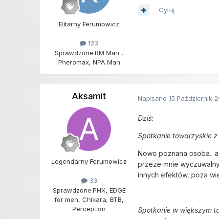
Cytuj
Elitarny Ferumowicz
123
Sprawdzone:
RM Man ,
Pheromax, NPA Man
Aksamit
Napisano
15 Październik 
Dziś:
Spotkanie towarzyskie 
Nowo poznana osoba.. a 
Legendarny Ferumowicz
przeze mnie wyczuwalny i
innych efektów, poza wi
33
Sprawdzone:
PHX, EDGE
for men, Chikara, BTB,
Perception
Spotkanie w większym to