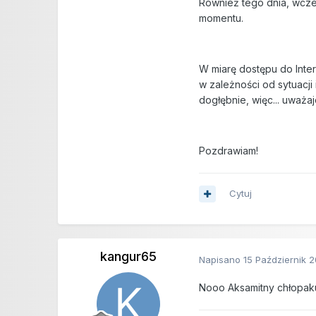
Również tego dnia, wcześ
momentu.
W miarę dostępu do Inter
w zależności od sytuacji
dogłębnie, więc... uważa
Pozdrawiam!
Cytuj
kangur65
Napisano
15 Październik 
Nooo Aksamitny chłopaku