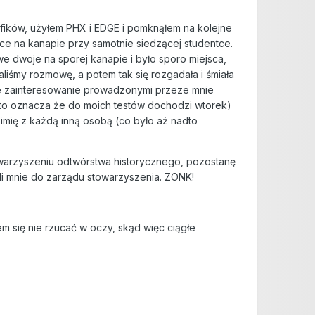
fików, użyłem PHX i EDGE i pomknąłem na kolejne
sce na kanapie przy samotnie siedzącej studentce.
 we dwoje na sporej kanapie i było sporo miejsca,
aliśmy rozmowę, a potem tak się rozgadała i śmiała
łne zainteresowanie prowadzonymi przeze mnie
a to oznacza że do moich testów dochodzi wtorek)
mię z każdą inną osobą (co było aż nadto
owarzyszeniu odtwórstwa historycznego, pozostanę
li mnie do zarządu stowarzyszenia. ZONK!
 się nie rzucać w oczy, skąd więc ciągłe