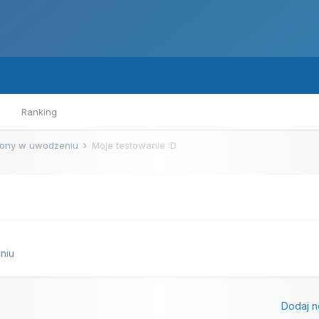
Ranking
ony w uwodzeniu
Moje testowanie :D
niu
Dodaj n