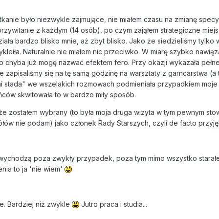
kanie było niezwykle zajmujące, nie miałem czasu na zmianę specy
rzywitanie z każdym (14 osób), po czym zająłem strategiczne miej
iała bardzo blisko mnie, aż zbyt blisko. Jako że siedzieliśmy tylko
zykleiła. Naturalnie nie miałem nic przeciwko. W miarę szybko nawiąz
e to chyba już mogę nazwać efektem fero. Przy okazji wykazała pe
e zapisaliśmy się na tę samą godzinę na warsztaty z garncarstwa (
 stada" we wszelakich rozmowach podmieniała przypadkiem moje i
ńców skwitowała to w bardzo miły sposób.
 że zostałem wybrany (to była moja druga wizyta w tym pewnym st
ów nie podam) jako członek Rady Starszych, czyli de facto przyję
 wychodzą poza zwykły przypadek, poza tym mimo wszystko starałem
nia to ja 'nie wiem'
e. Bardziej niż zwykle
Jutro praca i studia...