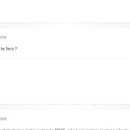
2009
 te fero ?
2009