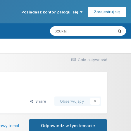
Zarejestruj się
Posiadasz konto? Zaloguj się
Cała aktywność
Share
Obserwujący
0
owy temat
Odpowiedz w tym temacie