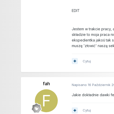
EDIT
Jestem w trakcie pracy, 
składzie to moja praca 
ekspedientka jakoś tak s
muszę 'złowić' naszą se
Cytuj
fah
Napisano
16 Październik 
Jakie dokładnie dawki f
Cytuj