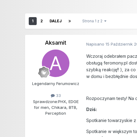
1
2
DALEJ
Strona 1 z 2
Aksamit
Napisano
15 Październik 
Wczoraj odebrałem paczus
obsługą feromony.pl dost
szybką reakcję!! ), za c
w domu i bezbłędnie dost
Legendarny Ferumowicz
33
Rozpoczynam testy! Na 
Sprawdzone:
PHX, EDGE
for men, Chikara, BTB,
Dziś:
Perception
Spotkanie towarzyskie 
Spotkanie w większym tow