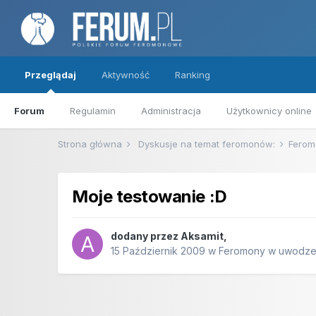
Przeglądaj
Aktywność
Ranking
Forum
Regulamin
Administracja
Użytkownicy online
Strona główna
Dyskusje na temat feromonów:
Ferom
Moje testowanie :D
dodany przez
Aksamit
,
15 Październik 2009
w
Feromony w uwodze