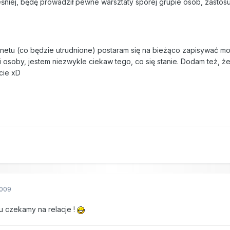
niej, będę prowadził pewne warsztaty sporej grupie osób, zastosuję
netu (co będzie utrudnione) postaram się na bieżąco zapisywać moj
 i osoby, jestem niezwykle ciekaw tego, co się stanie. Dodam też, ż
jcie xD
2009
 czekamy na relacje !