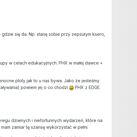
 gdzie się da. Np. stanę sobie przy zepsutym ksero,
 grupy w celach edukacyjnych. PHX w małej dawce +
onocne ploty jak to u nas bywa. Jako że jesteśmy
iaływania) powiem jej o co chodzi
PHX z EDGE.
eregu dziwnych i niefortunnych wydarzeń, które na
 I mam zamiar tę szansę wykorzystać w pełni.