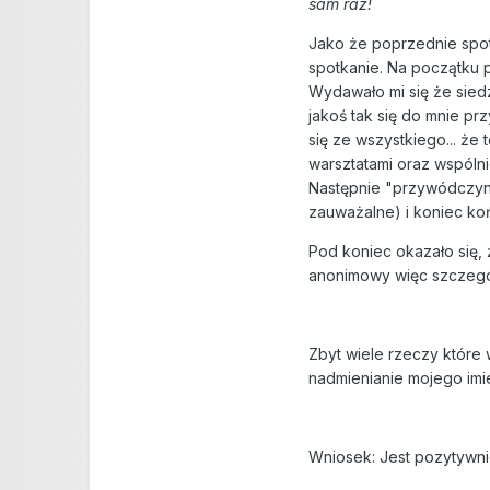
sam raz!
Jako że poprzednie spot
spotkanie. Na początku p
Wydawało mi się że siedz
jakoś tak się do mnie pr
się ze wszystkiego... ż
warsztatami oraz wspólni
Następnie "przywódczyni
zauważalne) i koniec ko
Pod koniec okazało się,
anonimowy więc szczegół
Zbyt wiele rzeczy które
nadmienianie mojego imie
Wniosek: Jest pozytywni