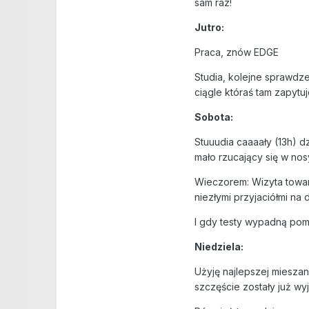
sam raz!
Jutro:
Praca, znów EDGE
Studia, kolejne sprawdze
ciągle któraś tam zapytuje
Sobota:
Stuuudia caaaały (13h) d
mało rzucający się w nos
Wieczorem: Wizyta towarz
niezłymi przyjaciółmi na
I gdy testy wypadną pomyś
Niedziela:
Użyję najlepszej mieszan
szczęście zostały już wy