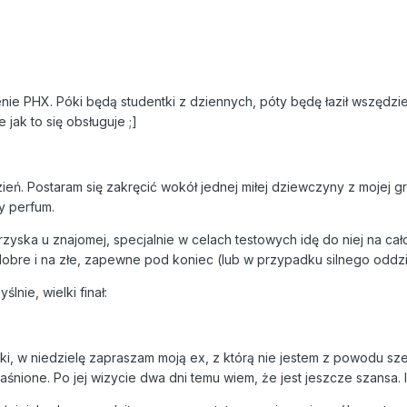
nie PHX. Póki będą studentki z dziennych, póty będę łaził wszędzie
 jak to się obsługuje ;]
zień. Postaram się zakręcić wokół jednej miłej dziewczyny z mojej
y perfum.
yska u znajomej, specjalnie w celach testowych idę do niej na cał
 dobre i na złe, zapewne pod koniec (lub w przypadku silnego oddz
lnie, wielki finał:
ki, w niedzielę zapraszam moją ex, z którą nie jestem z powodu sz
jaśnione. Po jej wizycie dwa dni temu wiem, że jest jeszcze szansa.