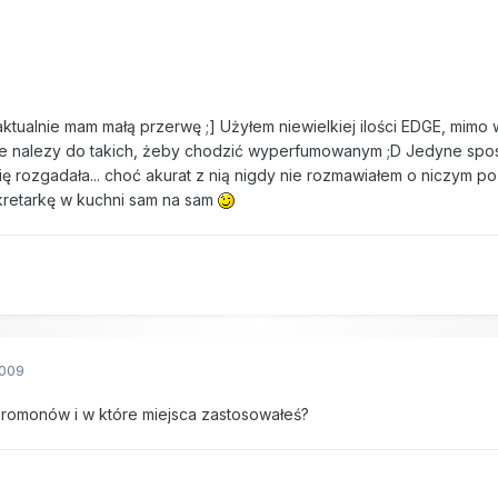
aktualnie mam małą przerwę ;] Użyłem niewielkiej ilości EDGE, mimo
nie nalezy do takich, żeby chodzić wyperfumowanym ;D Jedyne spos
ię rozgadała... choć akurat z nią nigdy nie rozmawiałem o niczym po
kretarkę w kuchni sam na sam
2009
eromonów i w które miejsca zastosowałeś?