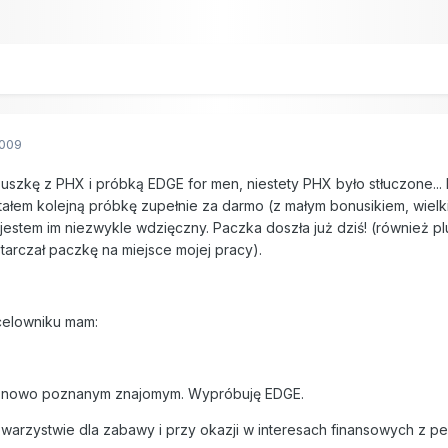
2009
zkę z PHX i próbką EDGE for men, niestety PHX było stłuczone... l
ałem kolejną próbkę zupełnie za darmo (z małym bonusikiem, wielki 
o jestem im niezwykle wdzięczny. Paczka doszła już dziś! (również p
arczał paczkę na miejsce mojej pracy).
celowniku mam:
z nowo poznanym znajomym. Wypróbuję EDGE.
arzystwie dla zabawy i przy okazji w interesach finansowych z pe