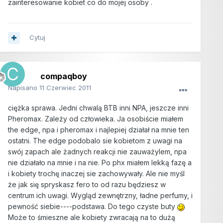
zainteresowanie kobiet co do mojej osoby .
Cytuj
compaqboy
Napisano
11 Czerwiec 2011
ciężka sprawa. Jedni chwalą BTB inni NPA, jeszcze inni
Pheromax. Zależy od człowieka. Ja osobiście miałem
the edge, npa i pheromax i najlepiej działał na mnie ten
ostatni. The edge podobalo sie kobietom z uwagi na
swój zapach ale żadnych reakcji nie zauważylem, npa
nie działało na mnie i na nie. Po phx miałem lekką fazę a
i kobiety trochę inaczej sie zachowywały. Ale nie myśl
że jak się spryskasz fero to od razu będziesz w
centrum ich uwagi. Wygląd zewnętrzny, ładne perfumy, i
pewność siebie----podstawa. Do tego czyste buty
Może to śmieszne ale kobiety zwracają na to dużą