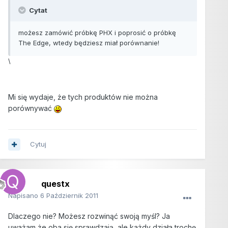
Cytat
możesz zamówić próbkę PHX i poprosić o próbkę
The Edge, wtedy będziesz miał porównanie!
\
Mi się wydaje, że tych produktów nie można
porównywać
Cytuj
questx
Napisano
6 Październik 2011
Dlaczego nie? Możesz rozwinąć swoją myśl? Ja
uważam że oba się sprawdzają, ale każdy działa trochę