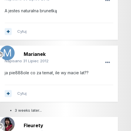
A jestes naturalna brunetką
Cytuj
Marianek
Napisano
31 Lipiec 2012
ja pie888ole co za temat, ile wy macie lat??
Cytuj
3 weeks later...
Fleurety