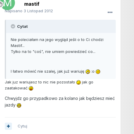
mastif
Napisano
3 Listopad 2012
Cytat
Nie poleciałam na jego wygląd jeśli o to Ci chodzi
Mastif...
Tylko na to "coś", nie umiem powiedzieć co...
I łatwo mówić nie szalej, jak już wariuję
:o
Jak juz wariujesz to nic nie pozostało
jak go
zaatakować
Chwyjdz go przypadkowo za kolano jak będziesz mieć
jazdy
Cytuj