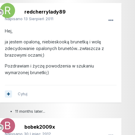
redcherrylady89
Napisano
13 Sierpień 2011
Hej,
ja jestem opaloną, niebieskooką brunetką i wolę
zdecydowanie opalonych brunetów...zwłaszcza z
brazowymi oczami;)
Pozdrawiam i życzę powodzenia w szukaniu
wymarzonej brunetki;)
Cytuj
11 months later...
bobek2009x
Napisano
30 Lipiec 2012