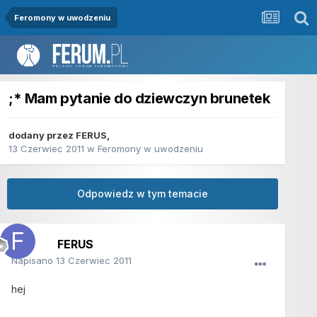
Feromony w uwodzeniu
;* Mam pytanie do dziewczyn brunetek
dodany przez
FERUS
,
13 Czerwiec 2011
w
Feromony w uwodzeniu
Odpowiedz w tym temacie
FERUS
Napisano
13 Czerwiec 2011
hej