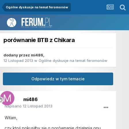
Ogólne dyskusje na temat feromonów
porównanie BTB z Chikara
dodany przez
mi486
,
12 Listopad 2013
w
Ogólne dyskusje na temat feromonów
Odpowiedz w tym temacie
mi486
Napisano
12 Listopad 2013
Witam,
czy ktoś pokusiłby się o porównanie działania opu