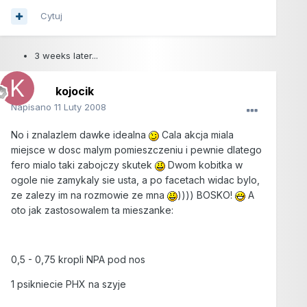
Cytuj
3 weeks later...
kojocik
Napisano
11 Luty 2008
No i znalazlem dawke idealna
Cala akcja miala
miejsce w dosc malym pomieszczeniu i pewnie dlatego
fero mialo taki zabojczy skutek
Dwom kobitka w
ogole nie zamykaly sie usta, a po facetach widac bylo,
ze zalezy im na rozmowie ze mna
)))) BOSKO!
A
oto jak zastosowalem ta mieszanke:
0,5 - 0,75 kropli NPA pod nos
1 psikniecie PHX na szyje