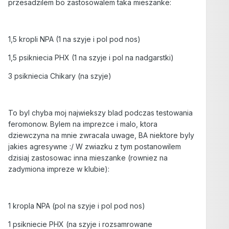
przesadzilem bo zastosowalem taka mieszanke:
1,5 kropli NPA (1 na szyje i pol pod nos)
1,5 psikniecia PHX (1 na szyje i pol na nadgarstki)
3 psikniecia Chikary (na szyje)
To byl chyba moj najwiekszy blad podczas testowania
feromonow. Bylem na imprezce i malo, ktora
dziewczyna na mnie zwracala uwage, BA niektore byly
jakies agresywne :/ W zwiazku z tym postanowilem
dzisiaj zastosowac inna mieszanke (rowniez na
zadymiona impreze w klubie):
1 kropla NPA (pol na szyje i pol pod nos)
1 psikniecie PHX (na szyje i rozsamrowane