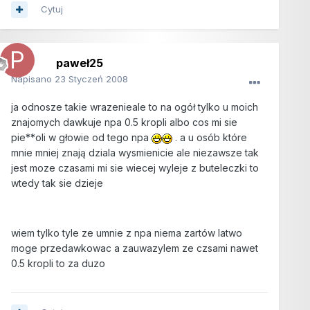
Cytuj
paweł25
Napisano
23 Styczeń 2008
ja odnosze takie wrazenieale to na ogół tylko u moich
znajomych dawkuje npa 0.5 kropli albo cos mi sie
pie**oli w głowie od tego npa
. a u osób które
mnie mniej znają dziala wysmienicie ale niezawsze tak
jest moze czasami mi sie wiecej wyleje z buteleczki to
wtedy tak sie dzieje
wiem tylko tyle ze umnie z npa niema zartów latwo
moge przedawkowac a zauwazylem ze czsami nawet
0.5 kropli to za duzo