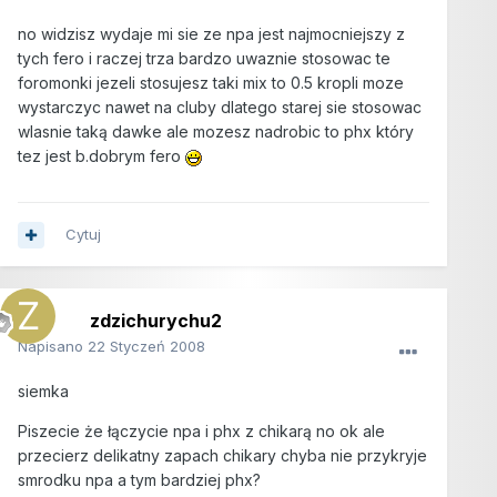
no widzisz wydaje mi sie ze npa jest najmocniejszy z
tych fero i raczej trza bardzo uwaznie stosowac te
foromonki jezeli stosujesz taki mix to 0.5 kropli moze
wystarczyc nawet na cluby dlatego starej sie stosowac
wlasnie taką dawke ale mozesz nadrobic to phx który
tez jest b.dobrym fero
Cytuj
zdzichurychu2
Napisano
22 Styczeń 2008
siemka
Piszecie że łączycie npa i phx z chikarą no ok ale
przecierz delikatny zapach chikary chyba nie przykryje
smrodku npa a tym bardziej phx?