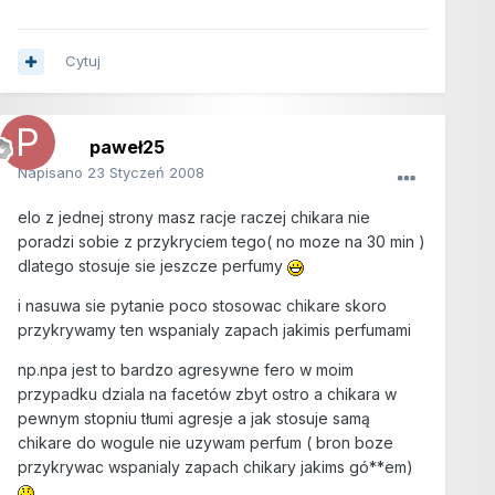
Cytuj
paweł25
Napisano
23 Styczeń 2008
elo z jednej strony masz racje raczej chikara nie
poradzi sobie z przykryciem tego( no moze na 30 min )
dlatego stosuje sie jeszcze perfumy
i nasuwa sie pytanie poco stosowac chikare skoro
przykrywamy ten wspanialy zapach jakimis perfumami
np.npa jest to bardzo agresywne fero w moim
przypadku dziala na facetów zbyt ostro a chikara w
pewnym stopniu tłumi agresje a jak stosuje samą
chikare do wogule nie uzywam perfum ( bron boze
przykrywac wspanialy zapach chikary jakims gó**em)