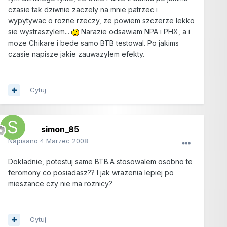
czasie tak dziwnie zaczely na mnie patrzec i
wypytywac o rozne rzeczy, ze powiem szczerze lekko
sie wystraszylem...
Narazie odsawiam NPA i PHX, a i
moze Chikare i bede samo BTB testowal. Po jakims
czasie napisze jakie zauwazylem efekty.
Cytuj
simon_85
Napisano
4 Marzec 2008
Dokladnie, potestuj same BTB.A stosowalem osobno te
feromony co posiadasz?? I jak wrazenia lepiej po
mieszance czy nie ma roznicy?
Cytuj