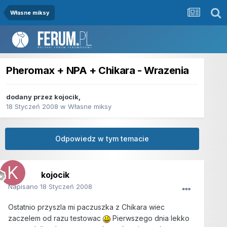
Własne miksy
Pheromax + NPA + Chikara - Wrazenia
dodany przez
kojocik
,
18 Styczeń 2008
w
Własne miksy
Odpowiedz w tym temacie
kojocik
Napisano
18 Styczeń 2008
Ostatnio przyszla mi paczuszka z Chikara wiec
zaczelem od razu testowac
Pierwszego dnia lekko