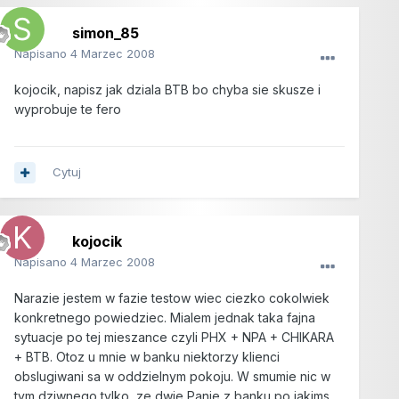
simon_85
Napisano
4 Marzec 2008
kojocik, napisz jak dziala BTB bo chyba sie skusze i
wyprobuje te fero
Cytuj
kojocik
Napisano
4 Marzec 2008
Narazie jestem w fazie testow wiec ciezko cokolwiek
konkretnego powiedziec. Mialem jednak taka fajna
sytuacje po tej mieszance czyli PHX + NPA + CHIKARA
+ BTB. Otoz u mnie w banku niektorzy klienci
obslugiwani sa w oddzielnym pokoju. W smumie nic w
tym dziwnego tylko, ze dwie Panie z banku po jakims