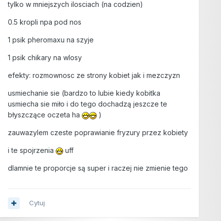
tylko w mniejszych ilosciach (na codzien)
0.5 kropli npa pod nos
1 psik pheromaxu na szyje
1 psik chikary na wlosy
efekty: rozmownosc ze strony kobiet jak i mezczyzn
usmiechanie sie (bardzo to lubie kiedy kobitka
usmiecha sie miło i do tego dochadzą jeszcze te
błyszczące oczeta ha
)
zauwazylem czeste poprawianie fryzury przez kobiety
i te spojrzenia
uff
dlamnie te proporcje są super i raczej nie zmienie tego
Cytuj