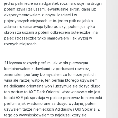
jedno psikniecie na nadgarstek rozsmarowuje na drugi i
potem szyja i za uszami, ewentualnie skron, dalej juz
eksperymentowalem z innymi ilosciami i w
pojedynczych miejscach, m.in. jeden psik na jablko
adama i rozsmarowuje tylko po szyi, potem juz tylko
skron i za uszami a potem odkrecilem buteleczke i na
palec i troszeczke tylko smarowalem i jak wyzej w
roznych miejscach.
2.Uzywam roznych perfum, jak w pkt pierwszym
kombinowalem z dawkami i z perfumami rowniez,
zmienialem perfumy bo myslalem ze to moze jest ich
wina ale raczej watpie, ten perfum ktorego uzywalem
na delikatna orientalna won i utrzymuje sie dosyc dlugo
ten perfum to AXE Dark Oriental, wbrew nazwie nie jest
to taki AXE jak sprzdaja w polsce poniewaz to niemiecki
perfum a jak wiadomo one sa dosyc wydajne, potem
uzywalem takze niemieckich Adidasow i Old Spice'a. Z
tego co wywnioskowalem to najdluzej ktory sie