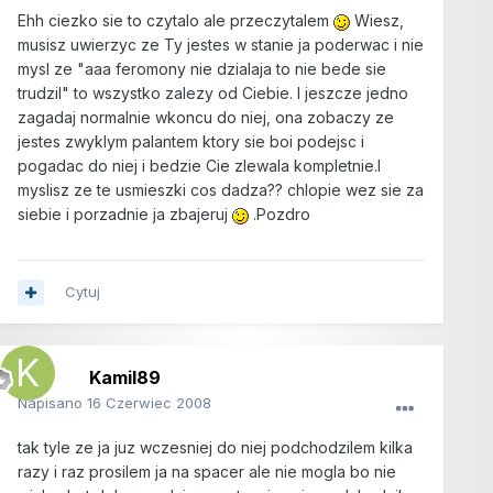
Ehh ciezko sie to czytalo ale przeczytalem
Wiesz,
musisz uwierzyc ze Ty jestes w stanie ja poderwac i nie
mysl ze "aaa feromony nie dzialaja to nie bede sie
trudzil" to wszystko zalezy od Ciebie. I jeszcze jedno
zagadaj normalnie wkoncu do niej, ona zobaczy ze
jestes zwyklym palantem ktory sie boi podejsc i
pogadac do niej i bedzie Cie zlewala kompletnie.I
myslisz ze te usmieszki cos dadza?? chlopie wez sie za
siebie i porzadnie ja zbajeruj
.Pozdro
Cytuj
Kamil89
Napisano
16 Czerwiec 2008
tak tyle ze ja juz wczesniej do niej podchodzilem kilka
razy i raz prosilem ja na spacer ale nie mogla bo nie