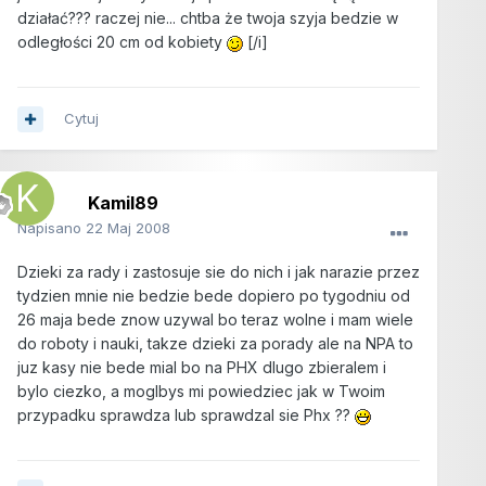
działać??? raczej nie... chtba że twoja szyja bedzie w
odległości 20 cm od kobiety
[/i]
Cytuj
Kamil89
Napisano
22 Maj 2008
Dzieki za rady i zastosuje sie do nich i jak narazie przez
tydzien mnie nie bedzie bede dopiero po tygodniu od
26 maja bede znow uzywal bo teraz wolne i mam wiele
do roboty i nauki, takze dzieki za porady ale na NPA to
juz kasy nie bede mial bo na PHX dlugo zbieralem i
bylo ciezko, a moglbys mi powiedziec jak w Twoim
przypadku sprawdza lub sprawdzal sie Phx ??