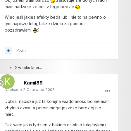
Ok, dzieki wam bardzo
zastosuje sie do tych rad i
mam nadzieje ze cos z tego bedzie
.
Wiec jesli jakies efekty beda lub i nie to na pewno o
tym napisze tutaj, takze dzieki za pomoc i
pozzdrawiam.
:)
Cytuj
2 weeks later...
Kamil89
Napisano
2 Czerwiec 2008
Dobra, napisze juz ta kolejna wiadomnosc bo nie mam
zbytnio czasu a potem moge jeszcze bardziej nie
miec...
Tak wiec jakis tydzien z hakiem ostatnio tutaj bylem i