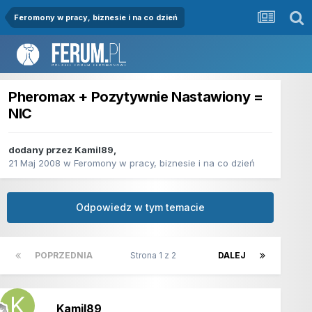
Feromony w pracy, biznesie i na co dzień
Pheromax + Pozytywnie Nastawiony =
NIC
dodany przez
Kamil89
,
21 Maj 2008
w
Feromony w pracy, biznesie i na co dzień
Odpowiedz w tym temacie
POPRZEDNIA
Strona 1 z 2
DALEJ
Kamil89