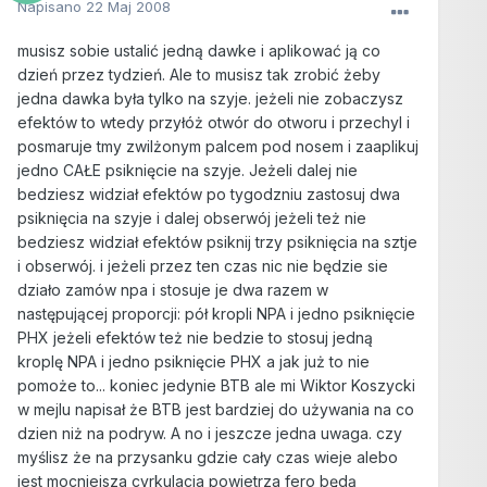
Napisano
22 Maj 2008
musisz sobie ustalić jedną dawke i aplikować ją co
dzień przez tydzień. Ale to musisz tak zrobić żeby
jedna dawka była tylko na szyje. jeżeli nie zobaczysz
efektów to wtedy przyłóż otwór do otworu i przechyl i
posmaruje tmy zwilżonym palcem pod nosem i zaaplikuj
jedno CAŁE psiknięcie na szyje. Jeżeli dalej nie
bedziesz widział efektów po tygodzniu zastosuj dwa
psiknięcia na szyje i dalej obserwój jeżeli też nie
bedziesz widział efektów psiknij trzy psiknięcia na sztje
i obserwój. i jeżeli przez ten czas nic nie będzie sie
działo zamów npa i stosuje je dwa razem w
następującej proporcji: pół kropli NPA i jedno psiknięcie
PHX jeżeli efektów też nie bedzie to stosuj jedną
kroplę NPA i jedno psiknięcie PHX a jak już to nie
pomoże to... koniec jedynie BTB ale mi Wiktor Koszycki
w mejlu napisał że BTB jest bardziej do używania na co
dzien niż na podryw. A no i jeszcze jedna uwaga. czy
myślisz że na przysanku gdzie cały czas wieje alebo
jest mocniejsza cyrkulacja powietrza fero będą