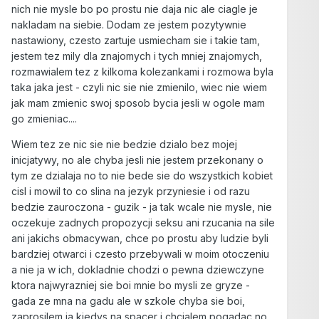
nich nie mysle bo po prostu nie daja nic ale ciagle je
nakladam na siebie. Dodam ze jestem pozytywnie
nastawiony, czesto zartuje usmiecham sie i takie tam,
jestem tez mily dla znajomych i tych mniej znajomych,
rozmawialem tez z kilkoma kolezankami i rozmowa byla
taka jaka jest - czyli nic sie nie zmienilo, wiec nie wiem
jak mam zmienic swoj sposob bycia jesli w ogole mam
go zmieniac....
Wiem tez ze nic sie nie bedzie dzialo bez mojej
inicjatywy, no ale chyba jesli nie jestem przekonany o
tym ze dzialaja no to nie bede sie do wszystkich kobiet
cisl i mowil to co slina na jezyk przyniesie i od razu
bedzie zauroczona - guzik - ja tak wcale nie mysle, nie
oczekuje zadnych propozycji seksu ani rzucania na sile
ani jakichs obmacywan, chce po prostu aby ludzie byli
bardziej otwarci i czesto przebywali w moim otoczeniu
a nie ja w ich, dokladnie chodzi o pewna dziewczyne
ktora najwyrazniej sie boi mnie bo mysli ze gryze -
gada ze mna na gadu ale w szkole chyba sie boi,
zaprosilem ja kiedys na spacer i chcialem pogadac no