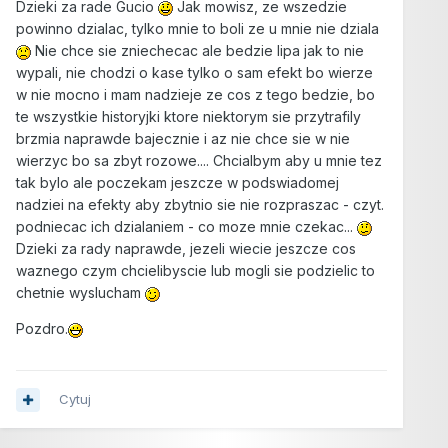
Dzieki za rade Gucio
Jak mowisz, ze wszedzie
powinno dzialac, tylko mnie to boli ze u mnie nie dziala
Nie chce sie zniechecac ale bedzie lipa jak to nie
wypali, nie chodzi o kase tylko o sam efekt bo wierze
w nie mocno i mam nadzieje ze cos z tego bedzie, bo
te wszystkie historyjki ktore niektorym sie przytrafily
brzmia naprawde bajecznie i az nie chce sie w nie
wierzyc bo sa zbyt rozowe.... Chcialbym aby u mnie tez
tak bylo ale poczekam jeszcze w podswiadomej
nadziei na efekty aby zbytnio sie nie rozpraszac - czyt.
podniecac ich dzialaniem - co moze mnie czekac...
Dzieki za rady naprawde, jezeli wiecie jeszcze cos
waznego czym chcielibyscie lub mogli sie podzielic to
chetnie wyslucham
Pozdro.
Cytuj