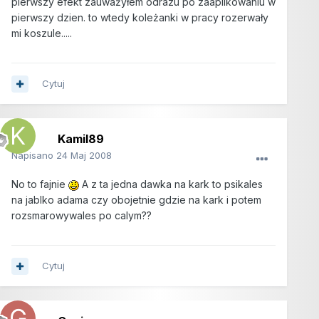
pierwszy efekt zauważyłem odrazu po zaaplikowaniu w
pierwszy dzien. to wtedy koleżanki w pracy rozerwały
mi koszule.....
Cytuj
Kamil89
Napisano
24 Maj 2008
No to fajnie
A z ta jedna dawka na kark to psikales
na jablko adama czy obojetnie gdzie na kark i potem
rozsmarowywales po calym??
Cytuj