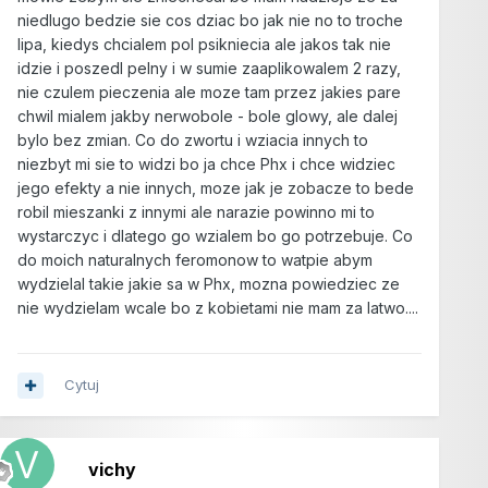
niedlugo bedzie sie cos dziac bo jak nie no to troche
lipa, kiedys chcialem pol psikniecia ale jakos tak nie
idzie i poszedl pelny i w sumie zaaplikowalem 2 razy,
nie czulem pieczenia ale moze tam przez jakies pare
chwil mialem jakby nerwobole - bole glowy, ale dalej
bylo bez zmian. Co do zwortu i wziacia innych to
niezbyt mi sie to widzi bo ja chce Phx i chce widziec
jego efekty a nie innych, moze jak je zobacze to bede
robil mieszanki z innymi ale narazie powinno mi to
wystarczyc i dlatego go wzialem bo go potrzebuje. Co
do moich naturalnych feromonow to watpie abym
wydzielal takie jakie sa w Phx, mozna powiedziec ze
nie wydzielam wcale bo z kobietami nie mam za latwo....
Cytuj
vichy