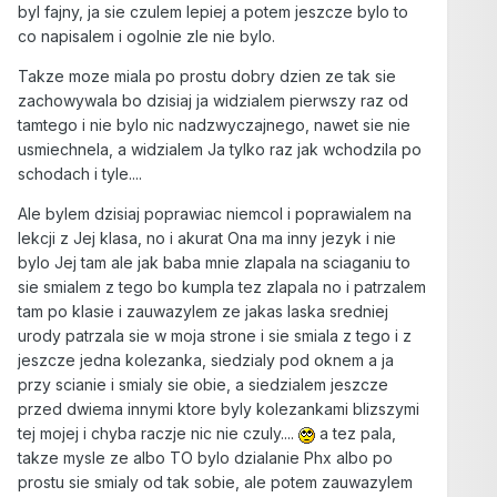
byl fajny, ja sie czulem lepiej a potem jeszcze bylo to
co napisalem i ogolnie zle nie bylo.
Takze moze miala po prostu dobry dzien ze tak sie
zachowywala bo dzisiaj ja widzialem pierwszy raz od
tamtego i nie bylo nic nadzwyczajnego, nawet sie nie
usmiechnela, a widzialem Ja tylko raz jak wchodzila po
schodach i tyle....
Ale bylem dzisiaj poprawiac niemcol i poprawialem na
lekcji z Jej klasa, no i akurat Ona ma inny jezyk i nie
bylo Jej tam ale jak baba mnie zlapala na sciaganiu to
sie smialem z tego bo kumpla tez zlapala no i patrzalem
tam po klasie i zauwazylem ze jakas laska sredniej
urody patrzala sie w moja strone i sie smiala z tego i z
jeszcze jedna kolezanka, siedzialy pod oknem a ja
przy scianie i smialy sie obie, a siedzialem jeszcze
przed dwiema innymi ktore byly kolezankami blizszymi
tej mojej i chyba raczje nic nie czuly....
a tez pala,
takze mysle ze albo TO bylo dzialanie Phx albo po
prostu sie smialy od tak sobie, ale potem zauwazylem