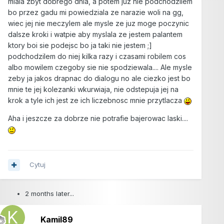
miala zbyt dobrego dnia, a potem juz nie podchodzilem
bo przez gadu mi powiedziala ze narazie woli na gg,
wiec jej nie meczylem ale mysle ze juz moge poczynic
dalsze kroki i watpie aby myslala ze jestem palantem
ktory boi sie podejsc bo ja taki nie jestem ;]
podchodzilem do niej kilka razy i czasami robilem cos
albo mowilem czegoby sie nie spodziewala.... Ale mysle
zeby ja jakos drapnac do dialogu no ale ciezko jest bo
mnie te jej kolezanki wkurwiaja, nie odstepuja jej na
krok a tyle ich jest ze ich liczebnosc mnie przytlacza
Aha i jeszcze za dobrze nie potrafie bajerowac laski....
Cytuj
2 months later...
Kamil89