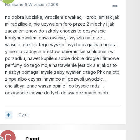
Napisano
6 Wrzesień 2008
no dobra ludziska, wrocilem z wakacji i zrobilem tak jak
mi radziliscie, nie uzywalem fero przez 2 miechy i jak
zaczalem znow do szkoly chodzis to oczywiscie
kontynuowalem dawkowanie, i wyszlo na to ze....
wlasnie, guzik z tego wyszlo i wychodzi jasna cholera...
;/ nie ma zadnych efektow, ubieram sie schludnie i w
porzadku, nawet kupilem sobie dobre drogie i firmowe
perfumy do tego moje nastawienie jest ok ale jakos to
niezbyt pomaga, mysle zeby wymienic tego Phx na btb
z npa albo czyms innym co mi pozwoli uwodzic...
chcialbym znac wasza opinie i co byscie radzili,
oczywiscie mowie do tych doswiadczonych osob.
Cytuj
Cassi