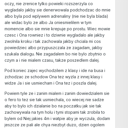
oczy, nie zrenice tylko powieki rozszerzyla co
wygladalo jakby sie denerwowala podchodzac do mnie
albo byla pod wplywem adrenaliny (nie nie byla blada)
ale widac bylo ze albo Ja oniesmielilem w tym
momencie albo sie mnie krepuje po prostu. Wiec mowie
czesc i Ona rowniez i to dziwnie wygladalo ale jakby
zwolnila kroku i tak zachowala jakby chciala mi cos
powiedziec albo przypuszczala ze zagadam, jakby
szukala dialogu. Nie zagadalem bo nie bylo zbytnio o
czym a i nie mialem czasu, takze poszedlem dalej.
Pod koniec zajec wychodzilem z klasy i ide na busa i
zchodzac ze schodow Ona tez wyzla z innej klasy i
widze Ja i sie usmiecham i Ona tez i poszla dalej.
Powiem tyle ze i zanim mialem i zanim dowiedzialem sie
o fero to tez sie tak usmiechala, co wiecej nie sadze
aby to bylo ich dzialanie bo na poczatku jak sie tak
zachowywala na tym holu i tymi stopami tak zrobila to
bylem od Niej jakies 4m i watpie aby je wyczula, dodam
jeszcze ze pali ale chya niezbyt duzo, dzien ogolem