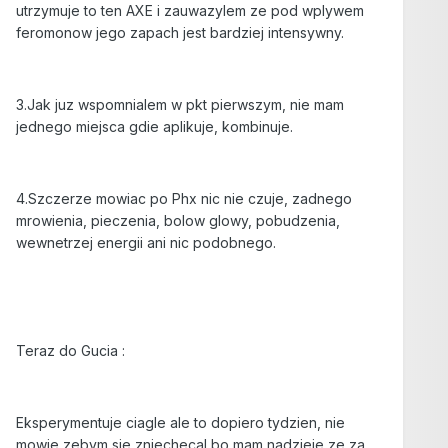
utrzymuje to ten AXE i zauwazylem ze pod wplywem
feromonow jego zapach jest bardziej intensywny.
3.Jak juz wspomnialem w pkt pierwszym, nie mam
jednego miejsca gdie aplikuje, kombinuje.
4.Szczerze mowiac po Phx nic nie czuje, zadnego
mrowienia, pieczenia, bolow glowy, pobudzenia,
wewnetrzej energii ani nic podobnego.
Teraz do Gucia :
Eksperymentuje ciagle ale to dopiero tydzien, nie
mowie zebym sie zniechecal bo mam nadzieje ze za