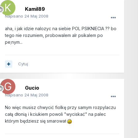
Kamil89
Napisano
24 Maj 2008
aha, i jak idzie nalozyc na siebie POL PSIKNIECIA ?? bo
tego nie rozumiem, probowalem alr psikalem po
pe;nym...
Cytuj
Gucio
Napisano
24 Maj 2008
No więc musisz chwycić fiolkę przy samym rozpylaczu
całą dłonią i kciukiem powoli "wyciskać" na palec
którym będziesz się smarował