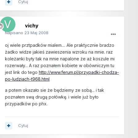
Cytuj
vichy
Napisano
23 Maj 2008
oj wiele prztpadków mialem.... Ale praktycznie bradzo
żadko widze jakieś zawieszenia wzroku na mnie. raz
koleżanki były tak na mnie napalone że aż koszule mi
rozerwały... A raz poznałem kobiete w obówniczym tu
jest link do tego
http://www.ferum.pl/przypadki-chodza-
po-ludziach-t968.html
a potem okazało sie że będziemy ze sobą... i tak
poznałem swą drugą połówkę. i wiele już było
przypadków po phx.
Cytuj