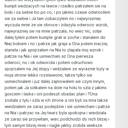
kumpli siedzacych na lawce i rzadko patrzalem sie na
boki i za siebie bo po co, i po jakims czasie odwrocilem
sie za siebie i Ja tam zobaczylem no i najwyrazniej
wyczula mnie ze sie obroce i zdazyla odwrocic wzrok,
najwyrazniej sie na mnie patrzala, no wiec nic, sotje
dalej tylem potem kumple grali w zoche i stanalem do
Niej bokiem i no i patrze jak graja a Ona potem inaczej
stanela i jak spojrzalem na Nia to zlapala moj wzrok i
patrze na Nia i sie usmiecham az Ona pierwsza
odwroci, no i ok odworcila i potem odruchowo
spojrzalem na Jej stopy i widzialem ze wyraznie byly w
moja strone lekko rozstawione, takze tylko sie
usmiechnalem i juz dalej zajmowalem sie czym innym,
potem jak Ja sotkalem na dole na holu to szla z jakims
gosciem i laska i oni podeszli obadac plan i ?Ona
zostala z tylu i szla w ich strone a oni byli za mna takze
wiedzialem ze zaraz podejdzie i sie usmiecham i patrze
na Nia i patrzac na Jej twarz byla spokojna i wiedziala
ze zaraz sie przywitam, wiec podchodzi do nich blizej i
tym samym blizej mnie i nagle jakby zrobila wieksze