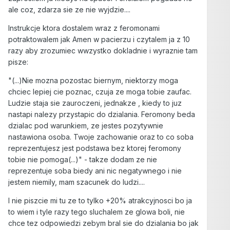
ale coz, zdarza sie ze nie wyjdzie....
Instrukcje ktora dostalem wraz z feromonami
potraktowalem jak Amen w pacierzu i czytalem ja z 10
razy aby zrozumiec wwzystko dokladnie i wyraznie tam
pisze:
"(...)Nie mozna pozostac biernym, niektorzy moga
chciec lepiej cie poznac, czuja ze moga tobie zaufac.
Ludzie staja sie zauroczeni, jednakze , kiedy to juz
nastapi nalezy przystapic do dzialania. Feromony beda
dzialac pod warunkiem, ze jestes pozytywnie
nastawiona osoba. Twoje zachowanie oraz to co soba
reprezentujesz jest podstawa bez ktorej feromony
tobie nie pomoga(...)" - takze dodam ze nie
reprezentuje soba biedy ani nic negatywnego i nie
jestem niemily, mam szacunek do ludzi....
I nie piszcie mi tu ze to tylko +20% atrakcyjnosci bo ja
to wiem i tyle razy tego sluchalem ze glowa boli, nie
chce tez odpowiedzi zebym bral sie do dzialania bo jak