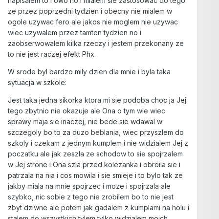
napisalem to i owo no i mialem sie zastosowac do tego
ze przez poprzedni tydzien i obecny nie mialem w
ogole uzywac fero ale jakos nie moglem nie uzywac
wiec uzywalem przez tamten tydzien no i
zaobserwowalem kilka rzeczy i jestem przekonany ze
to nie jest raczej efekt Phx.
W srode byl bardzo mily dzien dla mnie i byla taka
sytuacja w szkole:
Jest taka jedna sikorka ktora mi sie podoba choc ja Jej
tego zbytnio nie okazuje ale Ona o tym wie wiec
sprawy maja sie inaczej, nie bede sie wdawal w
szczegoly bo to za duzo beblania, wiec przyszlem do
szkoly i czekam z jednym kumplem i nie widzialem Jej z
poczatku ale jak zeszla ze schodow to sie spojrzalem
w Jej strone i Ona szla przed kolezanka i obroila sie i
patrzala na nia i cos mowila i sie smieje i to bylo tak ze
jakby miala na mnie spojrzec i moze i spojrzala ale
szybko, nic sobie z tego nie zrobilem bo to nie jest
zbyt dziwne ale potem jak gadalem z kumplami na holu i
stalem do wszystkich tylem tylko widzialem moich