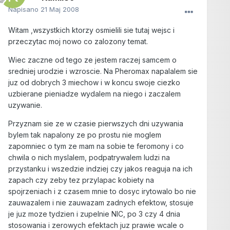
Napisano
21 Maj 2008
Witam ,wszystkich ktorzy osmielili sie tutaj wejsc i
przeczytac moj nowo co zalozony temat.
Wiec zaczne od tego ze jestem raczej samcem o
sredniej urodzie i wzroscie. Na Pheromax napalalem sie
juz od dobrych 3 miechow i w koncu swoje ciezko
uzbierane pieniadze wydalem na niego i zaczalem
uzywanie.
Przyznam sie ze w czasie pierwszych dni uzywania
bylem tak napalony ze po prostu nie moglem
zapomniec o tym ze mam na sobie te feromony i co
chwila o nich myslalem, podpatrywalem ludzi na
przystanku i wszedzie indziej czy jakos reaguja na ich
zapach czy zeby tez przylapac kobiety na
spojrzeniach i z czasem mnie to dosyc irytowalo bo nie
zauwazalem i nie zauwazam zadnych efektow, stosuje
je juz moze tydzien i zupelnie NIC, po 3 czy 4 dnia
stosowania i zerowych efektach juz prawie wcale o