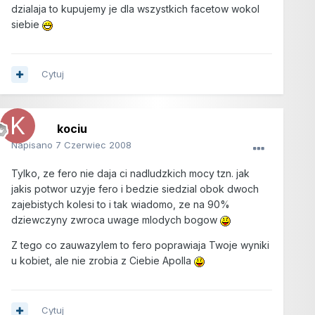
dzialaja to kupujemy je dla wszystkich facetow wokol
siebie
Cytuj
kociu
Napisano
7 Czerwiec 2008
Tylko, ze fero nie daja ci nadludzkich mocy tzn. jak
jakis potwor uzyje fero i bedzie siedzial obok dwoch
zajebistych kolesi to i tak wiadomo, ze na 90%
dziewczyny zwroca uwage mlodych bogow
Z tego co zauwazylem to fero poprawiaja Twoje wyniki
u kobiet, ale nie zrobia z Ciebie Apolla
Cytuj