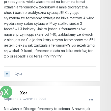
przeczytaniu wielu wiadomosci na forum na temat
działania feromonów zaciekawiła mnie teoretyczna
choc i bardzo praktyczna sytuacja!!!!! Czytając
słyszałem ze feromony działaja na kilka metrów. A wiec
wyobrazmy sobie sytuacje! Przy stoliku siedzi 3
facetów i 3 kobiety. Jak to jeden z forumowiczów
napisał przyjmująć skale od 1-10, zakładamy ze dwóch
z nich jest na 9 a jeden który uzywa feromonów ma 5!! I
jestem ciekaw jak zadziałaja feromony?? Bo jezeli tamci
są w skali 9-kami, i feromon działa na kilka metrów, ten
z 5 przepadł!! i co teraz???????????
Cytuj
Xor
Napisano
7 Czerwiec 2008
No wlasnie. Dlatego feromony to sciema. A nawet jak