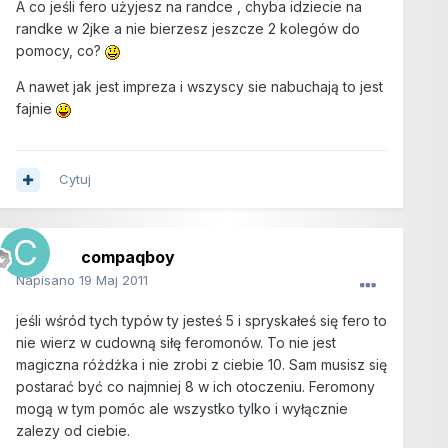
A co jeśli fero użyjesz na randce , chyba idziecie na
randke w 2jke a nie bierzesz jeszcze 2 kolegów do
pomocy, co?
A nawet jak jest impreza i wszyscy sie nabuchają to jest
fajnie
Cytuj
compaqboy
Napisano
19 Maj 2011
jeśli wśród tych typów ty jesteś 5 i spryskałeś się fero to
nie wierz w cudowną siłę feromonów. To nie jest
magiczna różdżka i nie zrobi z ciebie 10. Sam musisz się
postarać być co najmniej 8 w ich otoczeniu. Feromony
mogą w tym pomóc ale wszystko tylko i wyłącznie
zalezy od ciebie.