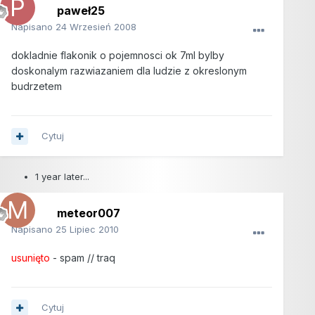
paweł25
Napisano
24 Wrzesień 2008
dokladnie flakonik o pojemnosci ok 7ml bylby
doskonalym razwiazaniem dla ludzie z okreslonym
budrzetem
Cytuj
1 year later...
meteor007
Napisano
25 Lipiec 2010
usunięto
- spam // traq
Cytuj