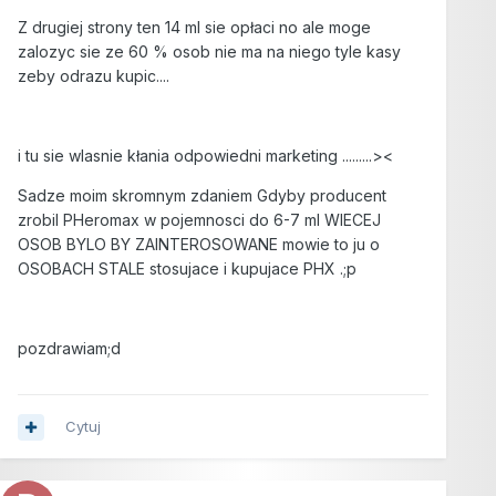
Z drugiej strony ten 14 ml sie opłaci no ale moge
zalozyc sie ze 60 % osob nie ma na niego tyle kasy
zeby odrazu kupic....
i tu sie wlasnie kłania odpowiedni marketing .........><
Sadze moim skromnym zdaniem Gdyby producent
zrobil PHeromax w pojemnosci do 6-7 ml WIECEJ
OSOB BYLO BY ZAINTEROSOWANE mowie to ju o
OSOBACH STALE stosujace i kupujace PHX .;p
pozdrawiam;d
Cytuj