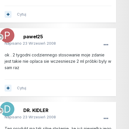
Cytuj
paweł25
Napisano
23 Wrzesień 2008
ok . 2 tygodni codziennego stosowanie moje zdanie
jest takie nie oplaca sie wczesniesze 2 ml próbki byly w
sam raz
Cytuj
DR. KIDLER
Napisano
23 Wrzesień 2008
Ten produkt ma tak silne stężenie, że już niewielka jego