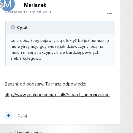
Marianek
Napisano
1 Sierpień 2013
Cytat
co zrobić, żeby pojawiły się efekty? bo już normalnie
nie wytrzymuje gdy widzę jak dziewczyny lecą na
moich mniej atrakcyjnych ale bardziej pewnych
siebie kolegów...
Zacznij od podstaw. Tu masz odpowiedź:
http://www.youtube.com/results?search_query=vekan
Cytuj
11 months later...