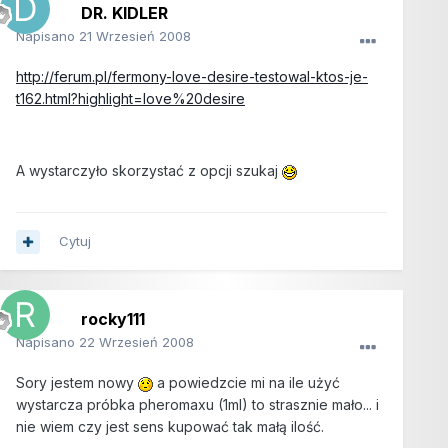
DR. KIDLER
Napisano
21 Wrzesień 2008
http://ferum.pl/fermony-love-desire-testowal-ktos-je-
t162.html?highlight=love%20desire
A wystarczyło skorzystać z opcji szukaj
Cytuj
rocky111
Napisano
22 Wrzesień 2008
Sory jestem nowy
a powiedzcie mi na ile użyć
wystarcza próbka pheromaxu (1ml) to strasznie mało... i
nie wiem czy jest sens kupować tak małą ilość.