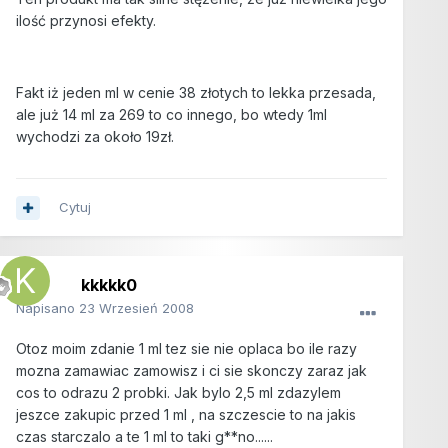
ilość przynosi efekty.
Fakt iż jeden ml w cenie 38 złotych to lekka przesada,
ale już 14 ml za 269 to co innego, bo wtedy 1ml
wychodzi za około 19zł.
Cytuj
kkkkk0
Napisano
23 Wrzesień 2008
Otoz moim zdanie 1 ml tez sie nie oplaca bo ile razy
mozna zamawiac zamowisz i ci sie skonczy zaraz jak
cos to odrazu 2 probki. Jak bylo 2,5 ml zdazylem
jeszce zakupic przed 1 ml , na szczescie to na jakis
czas starczalo a te 1 ml to taki g**no......