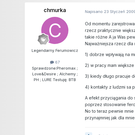
chmurka
Napisano
23 Styczeń 200
Od momentu zarejstrowani
rzecz praktycznie więks
takie różne A ja Was pe
Najważniejsza rzecz dla 
Legendarny Ferumowicz
1) dobrze wpływają na m
67
2) w pracy mam większe 
Sprawdzone:
Pheromax ;
Love&Desire ; Alchemy ;
3) kiedy długo pracuje 
PH ; LURE Testuję: BTB
4) kontakty z ludzmi sa
A efekt przyciągania do 
poprzez stosowanie fero
No to teraz pewnie mnie 
przynajmniej jak dla mn