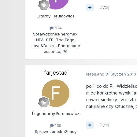
Cytuj
Elitarny Ferumowicz
574
Sprawdzone:
Pheromax,
NPA, BTB, The Edge,
Love&Desire, Pheromone
essence, P6
farjestad
Napisano
31 Styczeń 2010
po 1. co do PH Widzielis
miec konkretne wyniki. a
nawóz sie liczy , zreszt
naturalne czy sztuczne, 
Legendarny Ferumowicz
Cytuj
139
Sprawdzone:
be2easy