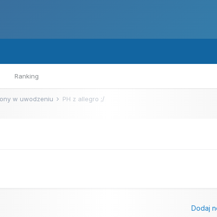
Ranking
ony w uwodzeniu
PH z allegro ;/
u
Dodaj n