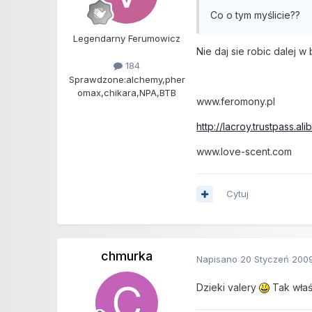
Co o tym myślicie??
Legendarny Ferumowicz
Nie daj sie robic dalej w
184
Sprawdzone:
alchemy,pher
omax,chikara,NPA,BTB
www.feromony.pl
http://lacroy.trustpass.al
www.love-scent.com
Cytuj
chmurka
Napisano
20 Styczeń 200
Dzieki valery
Tak właśn