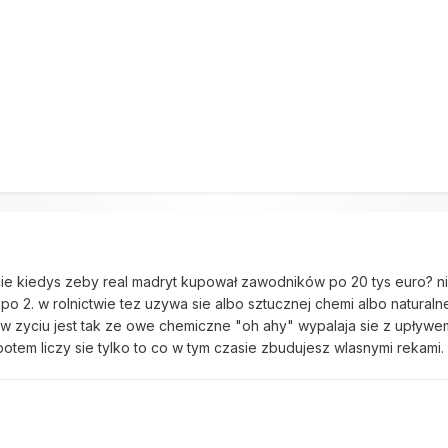
cie kiedys zeby real madryt kupował zawodników po 20 tys euro? ni
 po 2. w rolnictwie tez uzywa sie albo sztucznej chemi albo natura
a w zyciu jest tak ze owe chemiczne "oh ahy" wypalaja sie z upływ
potem liczy sie tylko to co w tym czasie zbudujesz wlasnymi rekami.