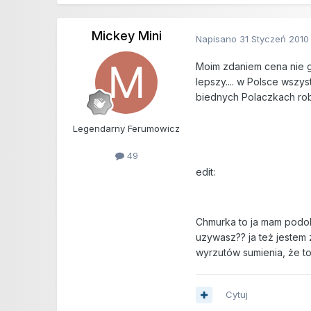
Mickey Mini
Napisano
31 Styczeń 2010
Moim zdaniem cena nie gr
lepszy.... w Polsce wszy
biednych Polaczkach robią
Legendarny Ferumowicz
49
edit:
Chmurka to ja mam podo
uzywasz?? ja też jestem
wyrzutów sumienia, że to 
Cytuj