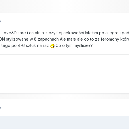
9
m Love&Disare i ostatnio z czystej cekawości latałam po allegro i
tylizowane w 8 zapachach Ale małe ale co to za feromony które kos
rą tego po 4-6 sztuk na raz
Co o tym myślicie??
9