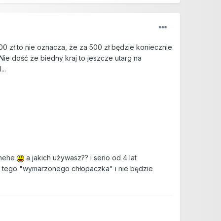
00 zł to nie oznacza, że za 500 zł będzie koniecznie
Nie dość że biedny kraj to jeszcze utarg na
..
 hehe
a jakich używasz?? i serio od 4 lat
ię tego "wymarzonego chłopaczka" i nie będzie