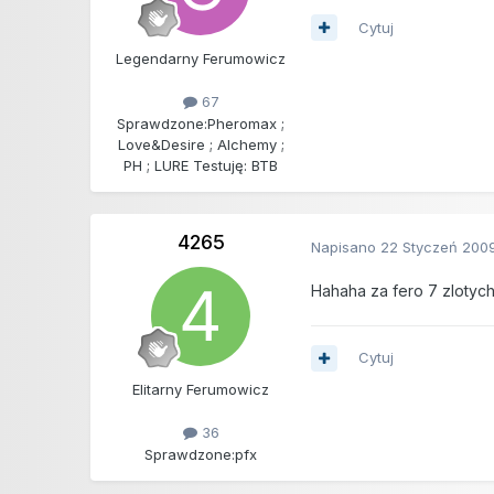
Cytuj
Legendarny Ferumowicz
67
Sprawdzone:
Pheromax ;
Love&Desire ; Alchemy ;
PH ; LURE Testuję: BTB
4265
Napisano
22 Styczeń 200
Hahaha za fero 7 zloty
Cytuj
Elitarny Ferumowicz
36
Sprawdzone:
pfx