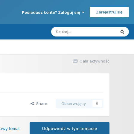
Zarejestruj się
Posiadasz konto? Zaloguj się
Cała aktywność
Share
Obserwujący
0
owy temat
Odpowiedz w tym temacie