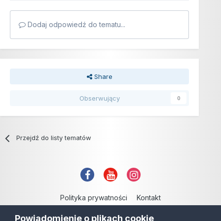
Dodaj odpowiedź do tematu...
Share
Obserwujący
0
Przejdź do listy tematów
Polityka prywatności
Kontakt
Copyright © 2006-2021
Powiadomienie o plikach cookie
Powered by Invision Community