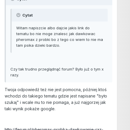
Cytat
Witam napiszcie albo dajcie jakis link do
tematu bo nie moge znalesc jak dawkowac
pheromax z probki bo z tego co wiem to nie ma
tam psika dzieki bardzo.
Czy tak trudno przeglądnąć forum? Było już o tym x
razy.
Twoja odpowiedź też nie jest pomocna, później ktoś
wchodzi do takiego tematu gdzie jest napisane "było
szukaj" i wcale mu to nie pomaga, a już najgorzej jak
taki wynik pokaże google.
http://ferum.pl/pheromax-probka-dawkowanie-raz-