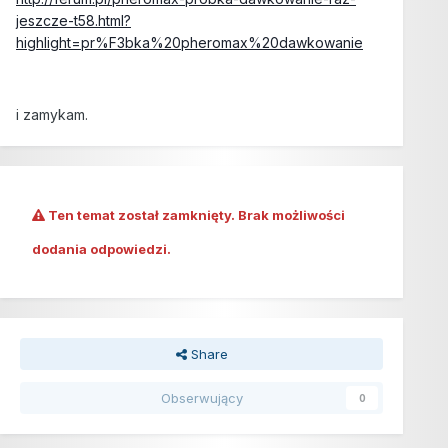
jeszcze-t58.html?
highlight=pr%F3bka%20pheromax%20dawkowanie
i zamykam.
Ten temat został zamknięty. Brak możliwości
dodania odpowiedzi.
Share
Obserwujący
0