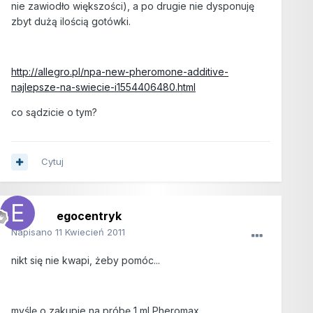
nie zawiodło większości), a po drugie nie dysponuję
zbyt dużą ilością gotówki.
http://allegro.pl/npa-new-pheromone-additive-
najlepsze-na-swiecie-i1554406480.html
co sądzicie o tym?
Cytuj
egocentryk
Napisano
11 Kwiecień 2011
nikt się nie kwapi, żeby pomóc...
myślę o zakupie na próbę 1 ml Pheromax