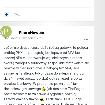
Cytuj
PheroNewbie
Napisano
13 Kwiecień 2011
Jeżeli nie dysponujesz duża ilością gotówki to polecam
próbkę PHX na początek, jest lepsze od NPA lub
inaczej NPA mu dorównuje wg. niektórych a razem
tworzą zabójczo skuteczny zespół (nie testowałem ale
pewnie w niedługim czasie nabędę tez NPA). Nie
zamawiaj na allegro tylko ruszaj do sklepu i na drugi
dzień (nawet pocztą polską) dotrze, jeżeli zrobisz
przelew bankowy. W prezencie pewnie coś tam
dostaniesz gratisowego
(jak dostałem TheEdge i
postestowałem to zaledwie 3 tygodnie później
zamówiłem cały flakon
). O działaniu PHX i Edge
możesz poczytać w moim poście w dziale uwodzenie,