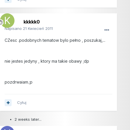
kkkkk0
Napisano
21 Kwiecień 2011
CZesc .podobnych tematow bylo pełno , poszukaj,...
nie jestes jedyny , ktory ma takie obawy ;dp
pozdrwaiam.;p
Cytuj
2 weeks later...