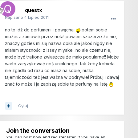
questx
Napisano
4 Lipiec 2011
no to idź do perfumerii i powąchaj
potem sobie
możesz zamówić przez neta! powiem szczerze że nie,
znaczy gdzieś mi się nazwa obiła ale jakoś nigdy nie
miałem styczności z issey miyake...no ale czemu nie,
może być trafione zwłaszcza że mało popularne!! Może
warto zaryzykować coś uniaklnego...tak żeby kobieta
nie zgadła od razu co masz na sobie, nutka
tajemniczości też jest ważna w podrywie! Próbuj i dawaj
znać to może i ja zapiszę sobie te perfumy na listę
Cytuj
Join the conversation
You can post now and register later. If you have an