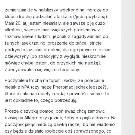
zamierzam iść w najbliższy weekend na imprezę do
klubu i trochę podziałać z laskami (/jedną wybraną).
Mam 20 lat, jestem nieśmiały, ale zawsze piję dużo
alkoholu, więc nie mam większych problemów z
rozmawianiem z ludźmi, jednak z zagadywaniem do
fajnych lasek tzn. np. proszenie do tańca i stricte
podryw to już mam problem, dlatego pewnie nie mam
dziewczyny [bo atrakcyjny z wyglądu nieskromnie
mówiąc chyba jestem, do brzydkich nie należę].
Zdecydowałem się więc na feromony.
Poczytałem trochę na forum i widzę, że polecacie
niejakie NPA (czy może Pheromax jednak lepsze?),
które działa na kobiety i dodaje pewności siebie. To
jest dokładnie to, czego potrzebuję.
Proszę o szybką pomoc, ponieważ chcę zamówić
dzisiaj na Allegro czy gdzieś, żeby do piątku doszło. Na
początek jakąś niedużą dawkę raczej, bo nie wiadomo
czy będzie działało (polećcie coś sprawdzonego, co