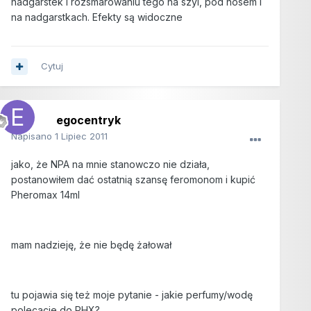
nadgarstek i rozsmarowaniu tego na szyi, pod nosem i
na nadgarstkach. Efekty są widoczne
Cytuj
egocentryk
Napisano
1 Lipiec 2011
jako, że NPA na mnie stanowczo nie działa,
postanowiłem dać ostatnią szansę feromonom i kupić
Pheromax 14ml
mam nadzieję, że nie będę żałował
tu pojawia się też moje pytanie - jakie perfumy/wodę
polecacie do PHX?