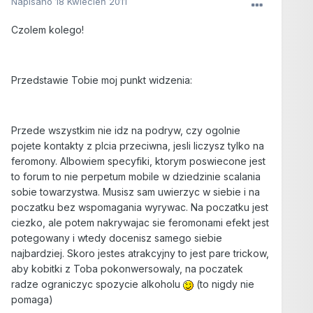
Napisano
18 Kwiecień 2011
Czolem kolego!
Przedstawie Tobie moj punkt widzenia:
Przede wszystkim nie idz na podryw, czy ogolnie
pojete kontakty z plcia przeciwna, jesli liczysz tylko na
feromony. Albowiem specyfiki, ktorym poswiecone jest
to forum to nie perpetum mobile w dziedzinie scalania
sobie towarzystwa. Musisz sam uwierzyc w siebie i na
poczatku bez wspomagania wyrywac. Na poczatku jest
ciezko, ale potem nakrywajac sie feromonami efekt jest
potegowany i wtedy docenisz samego siebie
najbardziej. Skoro jestes atrakcyjny to jest pare trickow,
aby kobitki z Toba pokonwersowaly, na poczatek
radze ograniczyc spozycie alkoholu
(to nigdy nie
pomaga)