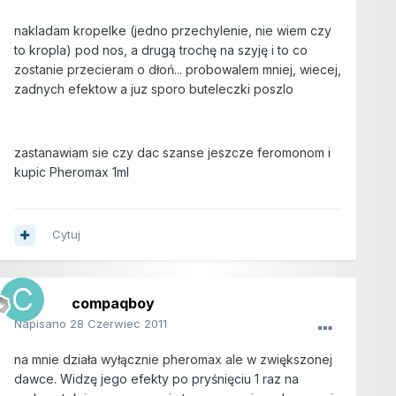
nakladam kropelke (jedno przechylenie, nie wiem czy
to kropla) pod nos, a drugą trochę na szyję i to co
zostanie przecieram o dłoń... probowalem mniej, wiecej,
zadnych efektow a juz sporo buteleczki poszlo
zastanawiam sie czy dac szanse jeszcze feromonom i
kupic Pheromax 1ml
Cytuj
compaqboy
Napisano
28 Czerwiec 2011
na mnie działa wyłącznie pheromax ale w zwiększonej
dawce. Widzę jego efekty po pryśnięciu 1 raz na