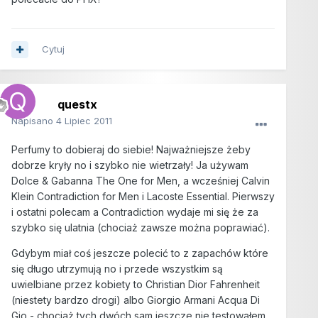
Cytuj
questx
Napisano
4 Lipiec 2011
Perfumy to dobieraj do siebie! Najważniejsze żeby
dobrze kryły no i szybko nie wietrzały! Ja używam
Dolce & Gabanna The One for Men, a wcześniej Calvin
Klein Contradiction for Men i Lacoste Essential. Pierwszy
i ostatni polecam a Contradiction wydaje mi się że za
szybko się ulatnia (chociaż zawsze można poprawiać).
Gdybym miał coś jeszcze polecić to z zapachów które
się długo utrzymują no i przede wszystkim są
uwielbiane przez kobiety to Christian Dior Fahrenheit
(niestety bardzo drogi) albo Giorgio Armani Acqua Di
Gio - chociaż tych dwóch sam jeszcze nie testowałem