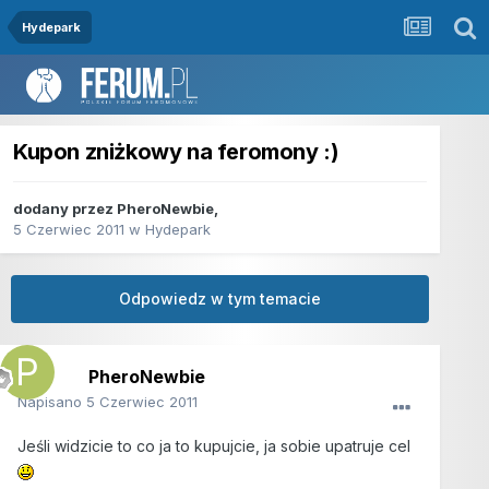
Hydepark
Kupon zniżkowy na feromony :)
dodany przez
PheroNewbie
,
5 Czerwiec 2011
w
Hydepark
Odpowiedz w tym temacie
PheroNewbie
Napisano
5 Czerwiec 2011
Jeśli widzicie to co ja to kupujcie, ja sobie upatruje cel