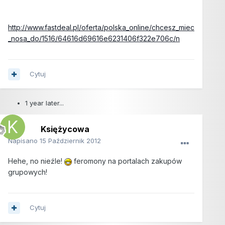
http://www.fastdeal.pl/oferta/polska_online/chcesz_miec
_nosa_do/1516/64616d69616e6231406f322e706c/n
Cytuj
1 year later...
Księżycowa
Napisano
15 Październik 2012
Hehe, no nieźle!
feromony na portalach zakupów
grupowych!
Cytuj