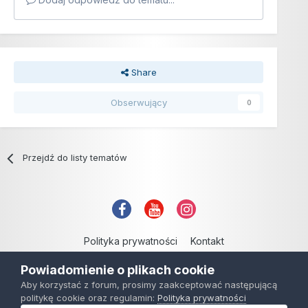
Share
Obserwujący
0
Przejdź do listy tematów
Polityka prywatności
Kontakt
Copyright © 2006-2021
Powiadomienie o plikach cookie
Powered by Invision Community
Aby korzystać z forum, prosimy zaakceptować następującą
politykę cookie oraz regulamin:
Polityka prywatności