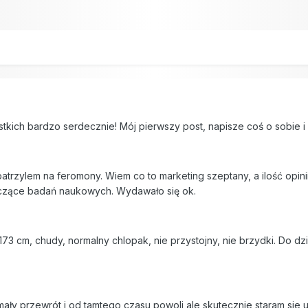
tkich bardzo serdecznie! Mój pierwszy post, napisze coś o sobie i
atrzylem na feromony. Wiem co to marketing szeptany, a ilość opin
yczące badań naukowych. Wydawało się ok.
i 173 cm, chudy, normalny chlopak, nie przystojny, nie brzydki. Do 
mały przewrót i od tamtego czasu powoli ale skutecznie staram sie 