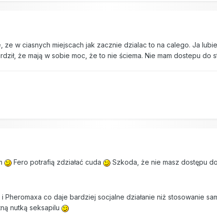
 ze w ciasnych miejscach jak zacznie dzialac to na calego. Ja lubi
dził, że mają w sobie moc, że to nie ściema. Nie mam dostepu do s
am
Fero potrafią zdziałać cuda
Szkoda, że nie masz dostępu do
i Pheromaxa co daje bardziej socjalne działanie niż stosowanie s
atną nutką seksapilu