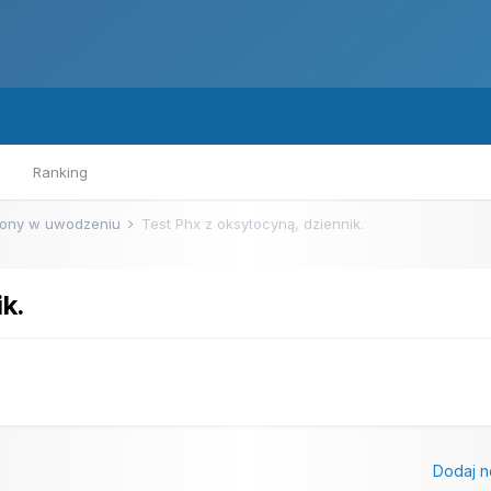
Ranking
ony w uwodzeniu
Test Phx z oksytocyną, dziennik.
k.
Dodaj n