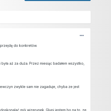
 przejdę do konkretów.
ii była aż za duża. Przez miesiąc badałem wszystko,
dziewczyn zwykle sam nie zagaduje, chyba ze jest
udoskonalać mój wizerunek. Glupi jestem bo na to, ze