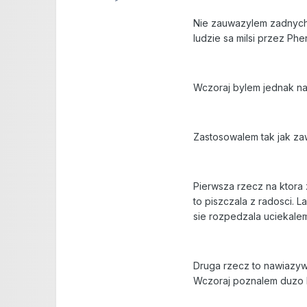
Nie zauwazylem zadnych e
ludzie sa milsi przez Ph
Wczoraj bylem jednak na
Zastosowalem tak jak zaw
Pierwsza rzecz na ktora
to piszczala z radosci. L
sie rozpedzala uciekalem
Druga rzecz to nawiazywa
Wczoraj poznalem duzo lu