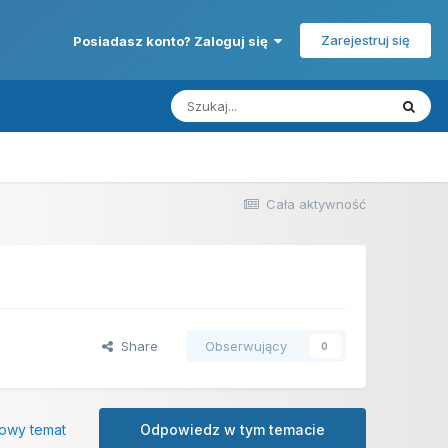
Zarejestruj się
Posiadasz konto? Zaloguj się
Cała aktywność
Share
Obserwujący
0
owy temat
Odpowiedz w tym temacie