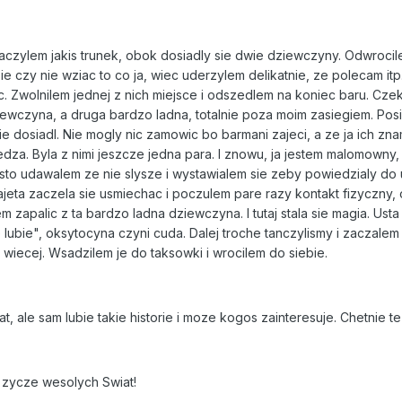
saczylem jakis trunek, obok dosiadly sie dwie dziewczyny. Odwroci
ie czy nie wziac to co ja, wiec uderzylem delikatnie, ze polecam it
. Zwolnilem jednej z nich miejsce i odszedlem na koniec baru. Cze
ewczyna, a druga bardzo ladna, totalnie poza moim zasiegiem. Posied
dosiadl. Nie mogly nic zamowic bo barmani zajeci, a ze ja ich znam
dza. Byla z nimi jeszcze jedna para. I znowu, ja jestem malomowny,
to udawalem ze nie slysze i wystawialem sie zeby powiedzialy do 
jeta zaczela sie usmiechac i poczulem pare razy kontakt fizyczny, 
 zapalic z ta bardzo ladna dziewczyna. I tutaj stala sie magia. Usta
lubie", oksytocyna czyni cuda. Dalej troche tanczylismy i zaczalem j
nic wiecej. Wsadzilem je do taksowki i wrocilem do siebie.
, ale sam lubie takie historie i moze kogos zainteresuje. Chetnie
 zycze wesolych Swiat!