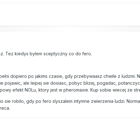
sz. Tez kiedys bylem sceptyczny co do fero.
pelni dopiero po jakims czasie, gdy przebywaasz chwile z ludzmi. 
e pojawic, ale leipej sie dosiasc, pobyc blizej, pogadac, potanczyc
typowy efekt NOLu, ktory jest w pheromaxie. Kup sobie wiecej ze st
o sie robilo, gdy po fero slyszalem intymne zwierzenia ludzi. Norma
reca.