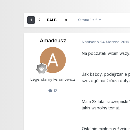
1
2
DALEJ
Strona 1 z 2
Amadeusz
Napisano
24 Marzec 2016
Na poczatek witam wszys
Jak każdy, podejrzanie p
Legendarny Ferumowicz
szczególnie źródła dot
12
Mam 23 lata, raczej nisk
jakis wspolny temat.
Ostatnio miałem w życiu 