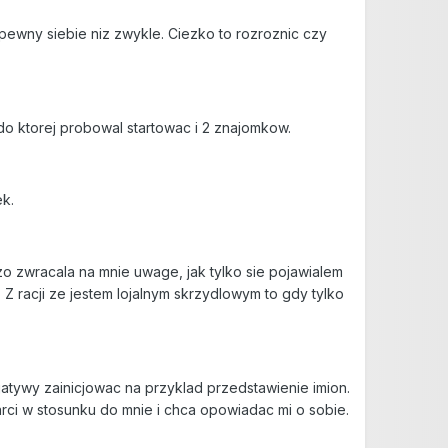
pewny siebie niz zwykle. Ciezko to rozroznic czy
o ktorej probowal startowac i 2 znajomkow.
ek.
o zwracala na mnie uwage, jak tylko sie pojawialem
. Z racji ze jestem lojalnym skrzydlowym to gdy tylko
jatywy zainicjowac na przyklad przedstawienie imion.
arci w stosunku do mnie i chca opowiadac mi o sobie.