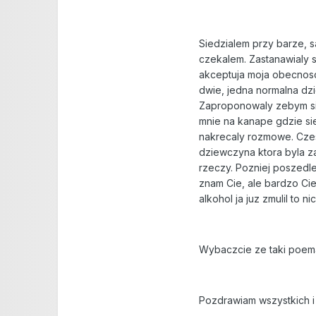
Siedzialem przy barze, 
czekalem. Zastanawialy s
akceptuja moja obecnosc
dwie, jedna normalna dzi
Zaproponowaly zebym sie 
mnie na kanape gdzie sie
nakrecaly rozmowe. Czes
dziewczyna ktora byla za
rzeczy. Pozniej poszedlem
znam Cie, ale bardzo Cie 
alkohol ja juz zmulil to 
Wybaczcie ze taki poemat
Pozdrawiam wszystkich i