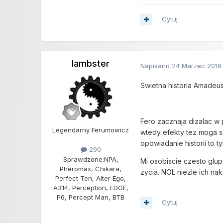
Cytuj
lambster
Napisano
24 Marzec 2016
Swietna historia Amadeu
Fero zacznaja dizalac w 
Legendarny Ferumowicz
wtedy efekty tez moga si
opowiadanie historii to 
290
Sprawdzone:
NPA,
Mi osobiscie czesto glupi
Pheromax, Chikara,
zycia. NOL niezle ich nak
Perfect Ten, Alter Ego,
A314, Perception, EDGE,
P6, Percept Man, BTB
Cytuj