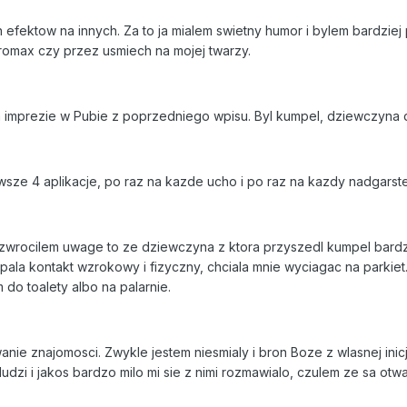
fektow na innych. Za to ja mialem swietny humor i bylem bardziej 
eromax czy przez usmiech na mojej twarzy.
 imprezie w Pubie z poprzedniego wpisu. Byl kumpel, dziewczyna d
sze 4 aplikacje, po raz na kazde ucho i po raz na kazdy nadgarst
 zwrocilem uwage to ze dziewczyna z ktora przyszedl kumpel bardz
apala kontakt wzrokowy i fizyczny, chciala mnie wyciagac na parkiet
 do toalety albo na palarnie.
nie znajomosci. Zwykle jestem niesmialy i bron Boze z wlasnej inic
dzi i jakos bardzo milo mi sie z nimi rozmawialo, czulem ze sa otw