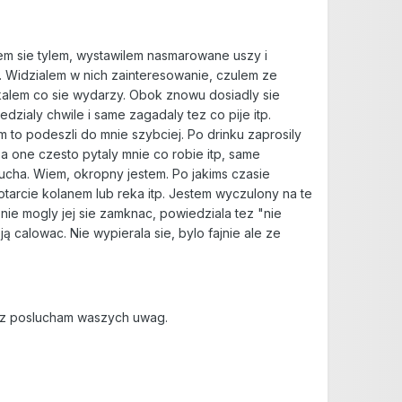
lem sie tylem, wystawilem nasmarowane uszy i
p. Widzialem w nich zainteresowanie, czulem ze
kalem co sie wydarzy. Obok znowu dosiadly sie
zialy chwile i same zagadaly tez co pije itp.
 to podeszli do mnie szybciej. Po drinku zaprosily
 a one czesto pytaly mnie co robie itp, same
ucha. Wiem, okropny jestem. Po jakims czasie
otarcie kolanem lub reka itp. Jestem wyczulony na te
 nie mogly jej sie zamknac, powiedziala tez "nie
ą calowac. Nie wypierala sie, bylo fajnie ale ze
 tez poslucham waszych uwag.