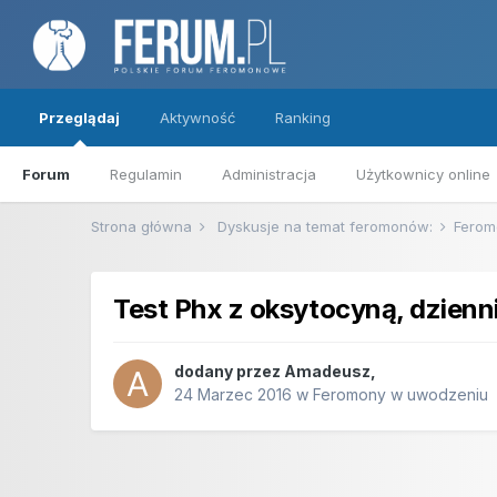
Przeglądaj
Aktywność
Ranking
Forum
Regulamin
Administracja
Użytkownicy online
Strona główna
Dyskusje na temat feromonów:
Ferom
Test Phx z oksytocyną, dzienni
dodany przez
Amadeusz
,
24 Marzec 2016
w
Feromony w uwodzeniu