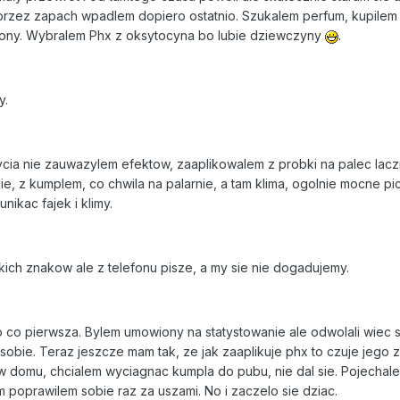
przez zapach wpadlem dopiero ostatnio. Szukalem perfum, kupilem 
ony. Wybralem Phx z oksytocyna bo lubie dziewczyny
.
y.
ia nie zauwazylem efektow, zaaplikowalem z probki na palec laczni
e, z kumplem, co chwila na palarnie, a tam klima, ogolnie mocne pi
ikac fajek i klimy.
ich znakow ale z telefonu pisze, a my sie nie dogadujemy.
mo co pierwsza. Bylem umowiony na statystowanie ale odwolali wiec
bie. Teraz jeszcze mam tak, ze jak zaaplikuje phx to czuje jego z
w domu, chcialem wyciagnac kumpla do pubu, nie dal sie. Pojechalem
 poprawilem sobie raz za uszami. No i zaczelo sie dziac.