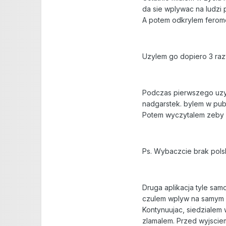
da sie wplywac na ludzi 
A potem odkrylem ferom
Uzylem go dopiero 3 raz
Podczas pierwszego uzyc
nadgarstek. bylem w pubi
Potem wyczytalem zeby un
Ps. Wybaczcie brak polsk
Druga aplikacja tyle sa
czulem wplyw na samym so
Kontynuujac, siedzialem 
zlamalem. Przed wyjsciem