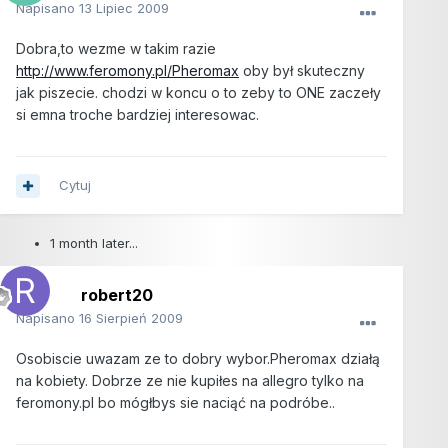
Napisano
13 Lipiec 2009
Dobra,to wezme w takim razie
http://www.feromony.pl/Pheromax
oby był skuteczny
jak piszecie. chodzi w koncu o to zeby to ONE zaczeły
si emna troche bardziej interesowac.
Cytuj
1 month later...
robert20
Napisano
16 Sierpień 2009
Osobiscie uwazam ze to dobry wybor.Pheromax działą
na kobiety. Dobrze ze nie kupiłes na allegro tylko na
feromony.pl bo mógłbys sie naciąć na podróbe..