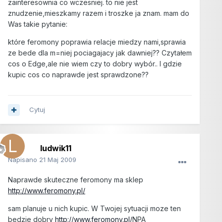
zainteresownia co wczesniej. to nie jest
znudzenie,mieszkamy razem i troszke ja znam. mam do
Was takie pytanie:
które feromony poprawia relacje miedzy nami,sprawia
ze bede dla m=niej pociagajacy jak dawniej?? Czytałem
cos o Edge,ale nie wiem czy to dobry wybór.. I gdzie
kupic cos co naprawde jest sprawdzone??
Cytuj
ludwik11
Napisano
21 Maj 2009
Naprawde skuteczne feromony ma sklep
http://www.feromony.pl/
sam planuje u nich kupic. W Twojej sytuacji moze ten
bedzie dobry
http://www.feromony.pl/
NPA