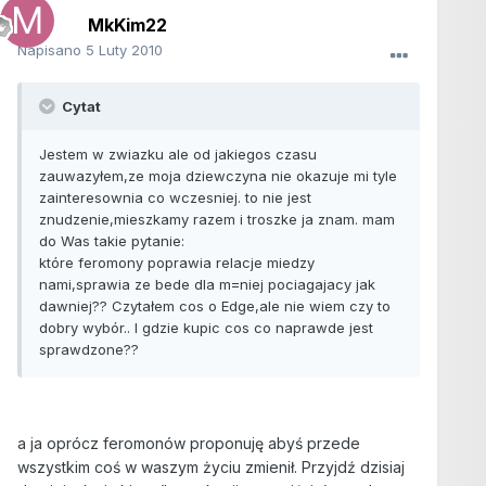
MkKim22
Napisano
5 Luty 2010
Cytat
Jestem w zwiazku ale od jakiegos czasu
zauwazyłem,ze moja dziewczyna nie okazuje mi tyle
zainteresownia co wczesniej. to nie jest
znudzenie,mieszkamy razem i troszke ja znam. mam
do Was takie pytanie:
które feromony poprawia relacje miedzy
nami,sprawia ze bede dla m=niej pociagajacy jak
dawniej?? Czytałem cos o Edge,ale nie wiem czy to
dobry wybór.. I gdzie kupic cos co naprawde jest
sprawdzone??
a ja oprócz feromonów proponuję abyś przede
wszystkim coś w waszym życiu zmienił. Przyjdź dzisiaj