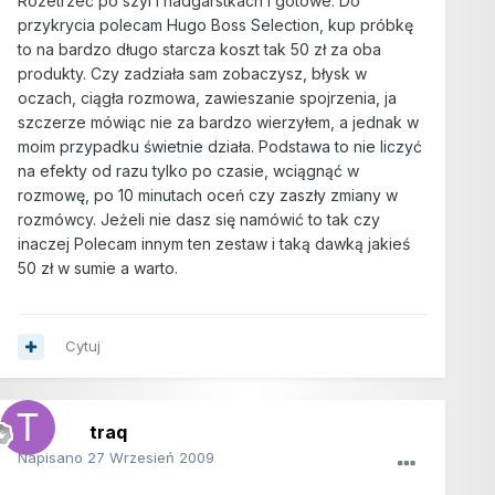
Rozetrzeć po szyi i nadgarstkach i gotowe. Do
przykrycia polecam Hugo Boss Selection, kup próbkę
to na bardzo długo starcza koszt tak 50 zł za oba
produkty. Czy zadziała sam zobaczysz, błysk w
oczach, ciągła rozmowa, zawieszanie spojrzenia, ja
szczerze mówiąc nie za bardzo wierzyłem, a jednak w
moim przypadku świetnie działa. Podstawa to nie liczyć
na efekty od razu tylko po czasie, wciągnąć w
rozmowę, po 10 minutach oceń czy zaszły zmiany w
rozmówcy. Jeżeli nie dasz się namówić to tak czy
inaczej Polecam innym ten zestaw i taką dawką jakieś
50 zł w sumie a warto.
Cytuj
traq
Napisano
27 Wrzesień 2009