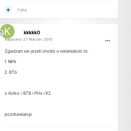
Cytuj
kkkkk0
Napisano
27 Marzec 2010
Zgadzam sie jezeli chodzi o nieśmialość to:
1. NPA
2. BTb
o łóżko: i BTB i PHx i K2.
pozdrawiam;p