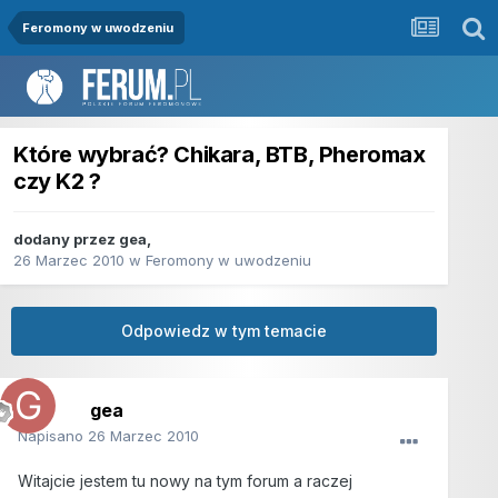
Feromony w uwodzeniu
Które wybrać? Chikara, BTB, Pheromax
czy K2 ?
dodany przez
gea
,
26 Marzec 2010
w
Feromony w uwodzeniu
Odpowiedz w tym temacie
gea
Napisano
26 Marzec 2010
Witajcie jestem tu nowy na tym forum a raczej