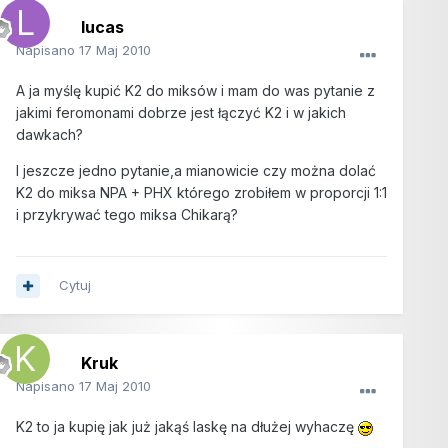
lucas
Napisano
17 Maj 2010
A ja myślę kupić K2 do miksów i mam do was pytanie z
jakimi feromonami dobrze jest łączyć K2 i w jakich
dawkach?
I jeszcze jedno pytanie,a mianowicie czy można dolać
K2 do miksa NPA + PHX którego zrobiłem w proporcji 1:1
i przykrywać tego miksa Chikarą?
Cytuj
Kruk
Napisano
17 Maj 2010
K2 to ja kupię jak już jakąś laskę na dłużej wyhaczę