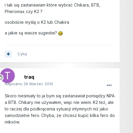
i tak się zastanawiam które wybrać Chikara, BTB,
Pheromax czy K2 ?
osobiście myślę o K2 lub Chakira
a jakie są wasze sugestie?
Cytuj
traq
Napisano
26 Marzec 2010
Skoro nieśmiały to ja bym się zastanawiał pomiędzy NPA
a BTB. Chikary nie używałem, więc nie wiem. K2 też, ale
to raczej dla podkręcenia sytuacji intymnych niż jako
samodzielne fero. Chyba, że chcesz kupić kilka fero do
miksów.