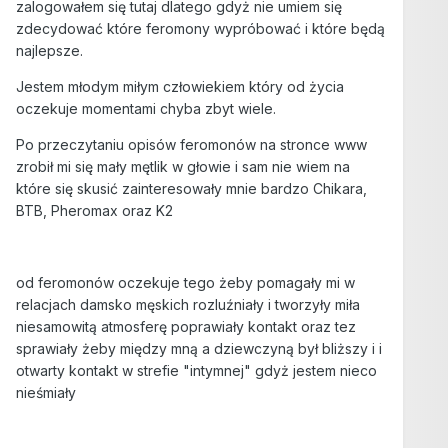
zalogowałem się tutaj dlatego gdyż nie umiem się
zdecydować które feromony wypróbować i które będą
najlepsze.
Jestem młodym miłym człowiekiem który od życia
oczekuje momentami chyba zbyt wiele.
Po przeczytaniu opisów feromonów na stronce www
zrobił mi się mały mętlik w głowie i sam nie wiem na
które się skusić zainteresowały mnie bardzo Chikara,
BTB, Pheromax oraz K2
od feromonów oczekuje tego żeby pomagały mi w
relacjach damsko męskich rozluźniały i tworzyły miła
niesamowitą atmosferę poprawiały kontakt oraz tez
sprawiały żeby między mną a dziewczyną był bliższy i i
otwarty kontakt w strefie "intymnej" gdyż jestem nieco
nieśmiały