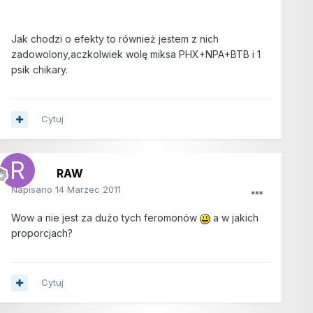
Jak chodzi o efekty to również jestem z nich
zadowolony,aczkolwiek wolę miksa PHX+NPA+BTB i 1
psik chikary.
Cytuj
RAW
Napisano
14 Marzec 2011
Wow a nie jest za dużo tych feromonów
a w jakich
proporcjach?
Cytuj