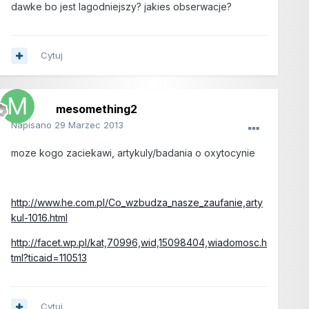
dawke bo jest lagodniejszy? jakies obserwacje?
Cytuj
mesomething2
Napisano
29 Marzec 2013
moze kogo zaciekawi, artykuly/badania o oxytocynie
http://www.he.com.pl/Co_wzbudza_nasze_zaufanie,arty
kul-1016.html
http://facet.wp.pl/kat,70996,wid,15098404,wiadomosc.h
tml?ticaid=110513
Cytuj