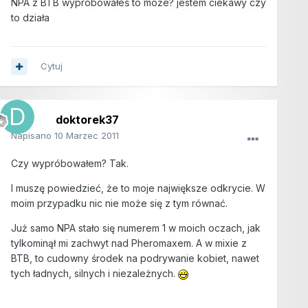
NPA z BTB wypróbowałeś to może? jestem ciekawy czy
to działa
Cytuj
doktorek37
Napisano
10 Marzec 2011
Czy wypróbowałem? Tak.
I muszę powiedzieć, że to moje największe odkrycie. W
moim przypadku nic nie może się z tym równać.
Już samo NPA stało się numerem 1 w moich oczach, jak
tylkominął mi zachwyt nad Pheromaxem. A w mixie z
BTB, to cudowny środek na podrywanie kobiet, nawet
tych ładnych, silnych i niezależnych.