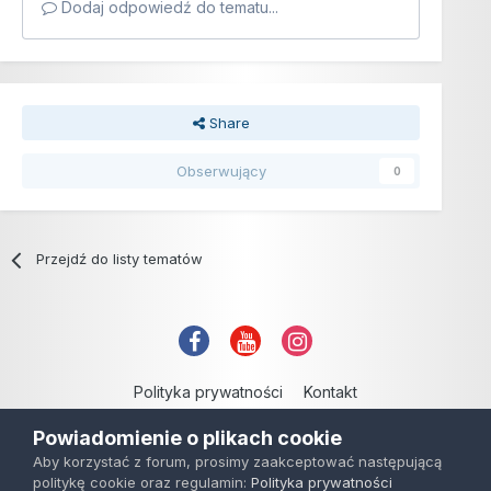
Dodaj odpowiedź do tematu...
Share
Obserwujący
0
Przejdź do listy tematów
Polityka prywatności
Kontakt
Copyright © 2006-2021
Powiadomienie o plikach cookie
Powered by Invision Community
Aby korzystać z forum, prosimy zaakceptować następującą
politykę cookie oraz regulamin:
Polityka prywatności