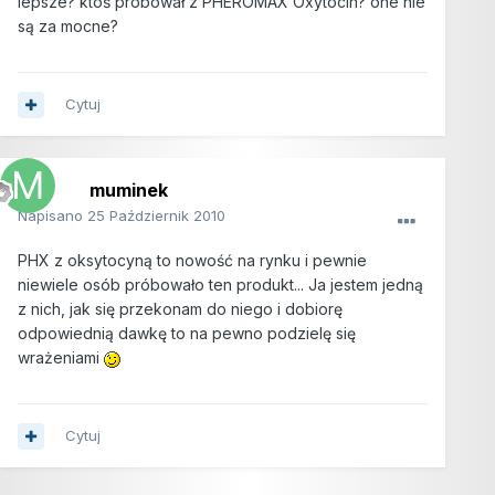
lepsze? ktoś próbował z PHEROMAX Oxytocin? one nie
są za mocne?
Cytuj
muminek
Napisano
25 Październik 2010
PHX z oksytocyną to nowość na rynku i pewnie
niewiele osób próbowało ten produkt... Ja jestem jedną
z nich, jak się przekonam do niego i dobiorę
odpowiednią dawkę to na pewno podzielę się
wrażeniami
Cytuj